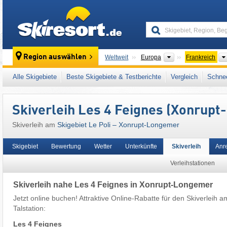
skiresort
Kontinente
Region auswählen
Weltweit
Europa
Frankreich
Dieses Skigebiet liegt auch in:
Lothringen
,
V
Alle Skigebiete
Beste Skigebiete & Testberichte
Vergleich
Schnee
Skiverleih Les 4 Feignes (Xonrup
Skiverleih am
Skigebiet Le Poli – Xonrupt-Longemer
Skigebiet
Bewertung
Wetter
Unterkünfte
Skiverleih
Anr
Verleihstationen
Skiverleih nahe Les 4 Feignes in Xonrupt-Longemer
Jetzt online buchen! Attraktive Online-Rabatte für den Skiverleih a
Talstation:
Les 4 Feignes