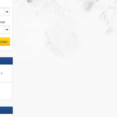
styp
chen
s