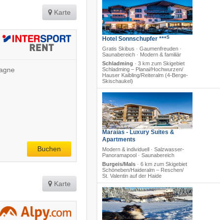
Karte
S
Hotel Sonnschupfer ***
Gratis Skibus · Gaumenfreuden ·
Saunabereich · Modern & familiär
Schladming
·
3 km zum Skigebiet
magne
Schladming – Planai/​Hochwurzen/​
Hauser Kaibling/​Reiteralm (4-Berge-
Skischaukel)
Maraias - Luxury Suites &
Apartments
Buchen
Modern & individuell · Salzwasser-
Panoramapool · Saunabereich
Burgeis/Mals
·
6 km zum Skigebiet
Schöneben/​Haideralm – Reschen/​
St. Valentin auf der Haide
Karte