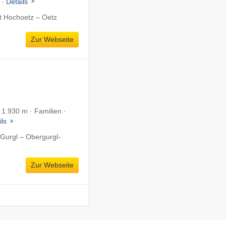
 ·
Details
t Hochoetz – Oetz
Zur Webseite
e
f 1.930 m · Familien ·
ils
Gurgl – Obergurgl-
Zur Webseite