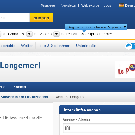
Testsieger
Newsletter
Weltrekorde
Jobs
Deuts
Skigebiet,
suchen
Region,
Skigebiet liegt in mehreren Regionen
Begriffe
…
Länder
Neue Regionen
Départements
Grand-Est
Vosges
Le Poli – Xonrupt-Longemer
ogesen
,
Westeuropa
,
Europäische Union
berichte
Wetter
Lifte & Seilbahnen
Unterkünfte
Tipps
für
t-Longemer)
den
Skiur
eise
Kontakt
Skiverleih am Lift/Talstation
Xonrupt-Longemer
Unterkünfte suchen
m Lift bzw. rund um die
Anreise – Abreise