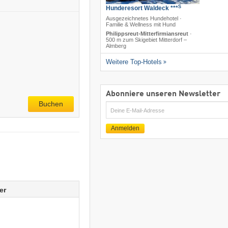
S
Hunderesort Waldeck ***
Ausgezeichnetes Hundehotel ·
Familie & Wellness mit Hund
Philippsreut-Mitterfirmiansreut
·
500 m zum Skigebiet Mitterdorf –
Almberg
Weitere Top-Hotels
Abonniere unseren Newsletter
Buchen
E-
Mail
Anmelden
er