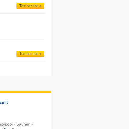
Testbericht
Testbericht
sort
nitypool · Saunen ·