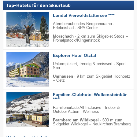
Top-Hotels für den Skiurlaub
Landal Vierwaldstättersee ****
Atemberaubendes Bergpanorama ·
Erlebnisbad · SPA Center
Morschach
·
2 km zum Skigebiet Stoos –
Fronalpstock/​Klingenstock
Explorer Hotel Ötztal
Unkompliziert, trendig & preiswert · Sport
Spa
Umhausen
·
9 km zum Skigebiet Hochoetz
– Oetz
Familien-Clubhotel Wolkensteinbär
S
***
Familienurlaub All Inclusive · Indoor &
Outdoor Action · Wellness
Bramberg am Wildkogel
·
600 m zum
Skigebiet Wildkogel – Neukirchen/​Bramberg