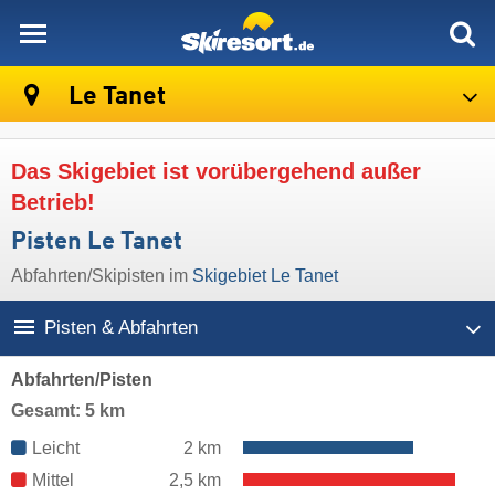
skiresort
Le Tanet
Das Skigebiet ist vorübergehend außer
Betrieb!
Pisten Le Tanet
Abfahrten/Skipisten im
Skigebiet Le Tanet
Pisten & Abfahrten
Abfahrten/Pisten
Gesamt: 5 km
Leicht
2 km
Mittel
2,5 km