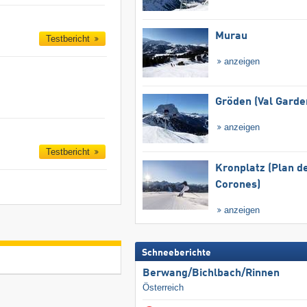
Murau
Testbericht
anzeigen
Gröden (Val Garde
anzeigen
Testbericht
Kronplatz (Plan d
Corones)
anzeigen
Schneeberichte
Berwang/​Bichlbach/​Rinnen
Österreich