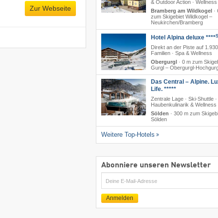
& Outdoor Action · Wellness
Zur Webseite
Bramberg am Wildkogel
·
zum Skigebiet Wildkogel –
Neukirchen/​Bramberg
Hotel Alpina deluxe ****
Direkt an der Piste auf 1.930
Familien · Spa & Wellness
Obergurgl
·
0 m zum Skigeb
Gurgl – Obergurgl-Hochgurg
Das Central – Alpine. Lu
Life. *****
Zentrale Lage · Ski-Shuttle 
Haubenkulinarik & Wellness
Sölden
·
300 m zum Skigebi
Sölden
Weitere Top-Hotels
Abonniere unseren Newsletter
E-
Mail
Anmelden