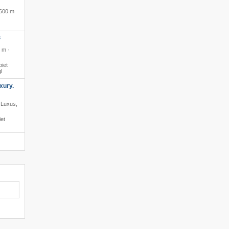
600 m
S
 m ·
iet
l
xury.
· Luxus,
et