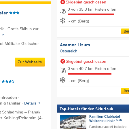
Skigebiet geschlossen
0 von 35,3 km Pisten offen
ster
- cm (Berg)
k · Gratis Skibus zur
Ber
t
t Mölltaler Gletscher
Axamer Lizum
Österreich
Skigebiet geschlossen
Zur Webseite
0 von 40,7 km Pisten offen
- cm (Berg)
r
S
Ber
enfreuden ·
 & familiär ·
Details
Top-Hotels für den Skiurlaub
 Schladming – Planai/​
Familien-Clubhotel
 Kaibling/​Reiteralm (4-
S
Wolkensteinbär ***
)
Familienurlaub All Inclusive ·