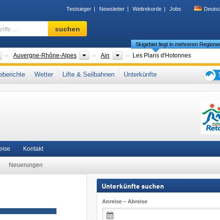
Testsieger
Newsletter
Weltrekorde
Jobs
Deuts
Skigebiet,
suchen
Region,
Skigebiet liegt in mehreren Regione
Begriffe
…
Länder
Neue Regionen
Départements
Auvergne-Rhône-Alpes
Ain
Les Plans d'Hotonnes
r Jura
,
Jura (Gebirge)
,
Rhône-Alpes
,
Westeuropa
,
Europäische Union
berichte
Wetter
Lifte & Seilbahnen
Unterkünfte
Tipps
für
den
Skiur
eise
Kontakt
Neuerungen
Unterkünfte suchen
Anreise – Abreise