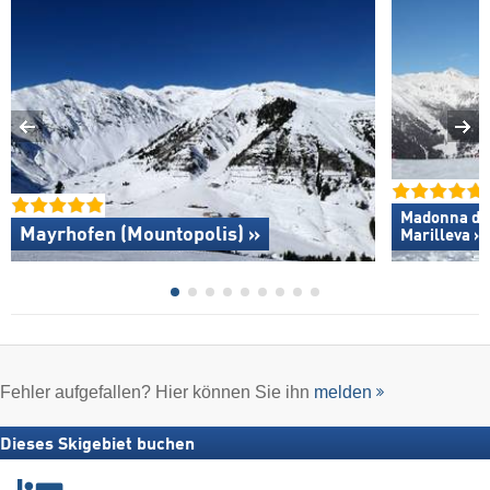
Madonna di C
Mayrhofen (Mountopolis) »
Marilleva »
Fehler aufgefallen? Hier können Sie ihn
melden
Dieses Skigebiet buchen