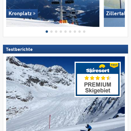
Kronplatz
Zillertal 
Testberichte