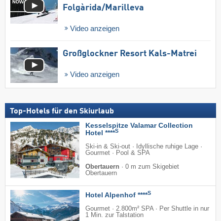
Folgàrida/​Marilleva
Video anzeigen
Großglockner Resort Kals-Matrei
Video anzeigen
Top-Hotels für den Skiurlaub
Kesselspitze Valamar Collection
S
Hotel ****
Ski-in & Ski-out · Idyllische ruhige Lage ·
Gourmet · Pool & SPA
Obertauern
·
0 m zum Skigebiet
Obertauern
S
Hotel Alpenhof ****
Gourmet · 2.800m² SPA · Per Shuttle in nur
1 Min. zur Talstation