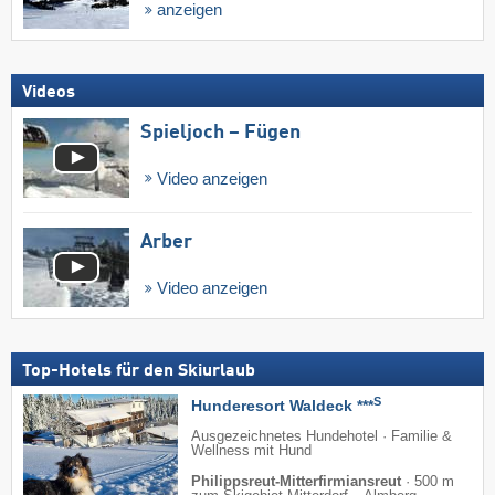
anzeigen
Videos
Spieljoch – Fügen
Video anzeigen
Arber
Video anzeigen
Top-Hotels für den Skiurlaub
S
Hunderesort Waldeck ***
Ausgezeichnetes Hundehotel · Familie &
Wellness mit Hund
Philippsreut-Mitterfirmiansreut
·
500 m