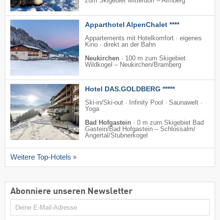
zum Skigebiet Mitterdorf – Almberg
Apparthotel AlpenChalet ****
Appartements mit Hotelkomfort · eigenes
Kino · direkt an der Bahn
Neukirchen
·
100 m zum Skigebiet
Wildkogel – Neukirchen/​Bramberg
Hotel DAS.GOLDBERG *****
Ski-in/Ski-out · Infinity Pool · Saunawelt ·
Yoga
Bad Hofgastein
·
0 m zum Skigebiet Bad
Gastein/​Bad Hofgastein – Schlossalm/​
Angertal/​Stubnerkogel
Weitere Top-Hotels
Abonniere unseren Newsletter
E-
Mail