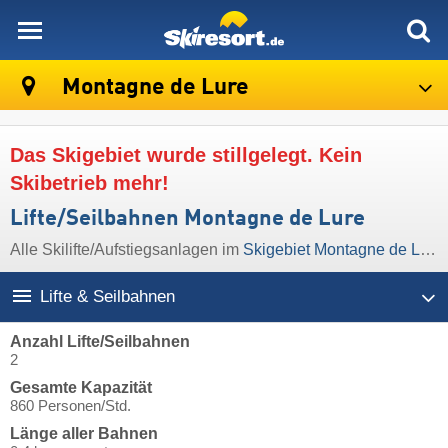
skiresort
Montagne de Lure
Das Skigebiet wurde stillgelegt. Kein
Skibetrieb mehr!
Lifte/Seilbahnen Montagne de Lure
Alle Skilifte/Aufstiegsanlagen im
Skigebiet Montagne de Lure
Lifte & Seilbahnen
Anzahl Lifte/Seilbahnen
2
Gesamte Kapazität
860 Personen/Std.
Länge aller Bahnen