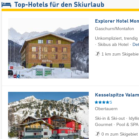
Top-Hotels für den Skiurlaub
Explorer Hotel Mon
Gaschurn/Montafon
Unkompliziert, trendig
· Skibus ab Hotel ·
Det
1 km zum Skigebiet
Kesselspitze Valam
S
Obertauern
Ski-in & Ski-out · Idyl
Gourmet · Pool & SPA
0 m zum Skigebiet