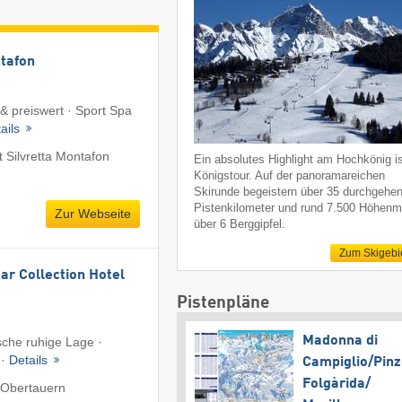
tafon
 & preiswert · Sport Spa
ails
 Silvretta Montafon
Ein absolutes Highlight am Hochkönig is
Königstour. Auf der panoramareichen
Skirunde begeistern über 35 durchgehe
Pistenkilometer und rund 7.500 Höhenm
Zur Webseite
über 6 Berggipfel.
Zum Skigebi
ar Collection Hotel
Pistenpläne
Madonna di
lische ruhige Lage ·
 ·
Details
Campiglio/​Pinz
Folgàrida/​
 Obertauern