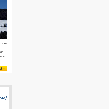
t die
nde
eter
et
olo/​