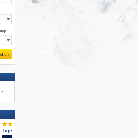
styp
chen
s
Top-Pistenangebot
Top-Freundlichkeit