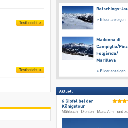
Ratschings-Ja
Bilder anzeigen
Testbericht
Madonna di
Campiglio/​Pinz
Folgàrida/​
Marilleva
Testbericht
Bilder anzeigen
Aktuell
6 Gipfel bei der
Königstour
Mühlbach - Dienten - Maria Alm - und z