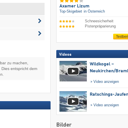
Axamer Lizum
Top-Skigebiet
in Österreich
Schneesicherheit
Pistenpräparierung
Testber
Videos
hbar zu machen,
Wildkogel –
 Dies entspricht dem
Neukirchen/​Bram
n.
Video anzeigen
Ratschings-Jaufe
Video anzeigen
Bilder