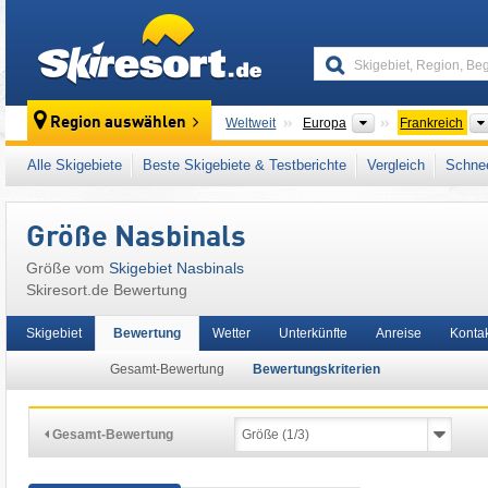
skiresort
Kontinente
Region auswählen
Weltweit
Europa
Frankreich
Dieses Skigebiet liegt auch in:
Aubrac
,
Lang
Alle Skigebiete
Beste Skigebiete & Testberichte
Vergleich
Schnee
Westeuropa
,
Europäische Union
Größe Nasbinals
Größe vom
Skigebiet Nasbinals
Skiresort.de Bewertung
Skigebiet
Bewertung
Wetter
Unterkünfte
Anreise
Konta
Gesamt-Bewertung
Bewertungskriterien
Gesamt-Bewertung