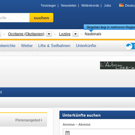
Testsieger
Newsletter
Weltrekorde
Jobs
Deuts
Skigebiet,
suchen
Region,
Skigebiet liegt in mehreren Regi
Begriffe
…
Länder
Neue Regionen
Bitte wählen
Occitanie (Okzitanien)
Lozère
Nasbinals
uedoc-Roussillon
,
Französisches Zentralmassiv (Massif Central)
,
Südfrankreich
,
berichte
Wetter
Lifte & Seilbahnen
Unterkünfte
Tipps
für
den
Skiur
kt
Unterkünfte suchen
Pistenangebot
Anreise – Abreise