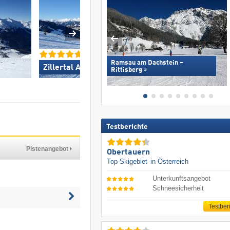
Ramsau am Dachstein –
Zillertal Arena »
SkiWelt Wilder Kai
Rittisberg
Testberichte
Pistenangebot
Obertauern
Top-Skigebiet
in Österreich
Unterkunftsangebot
Schneesicherheit
Testber