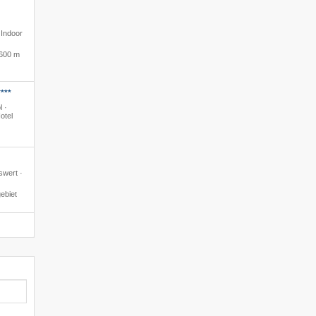
 Indoor
600 m
***
l ·
otel
swert ·
ebiet