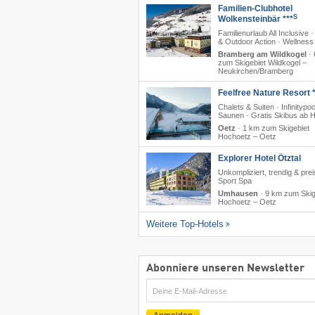
Familien-Clubhotel
S
Wolkensteinbär ***
Familienurlaub All Inclusive ·
& Outdoor Action · Wellness
Bramberg am Wildkogel
·
zum Skigebiet Wildkogel –
Neukirchen/​Bramberg
Feelfree Nature Resort *
Chalets & Suiten · Infinitypoo
Saunen · Gratis Skibus ab H
Oetz
·
1 km zum Skigebiet
Hochoetz – Oetz
Explorer Hotel Ötztal
Unkompliziert, trendig & prei
Sport Spa
Umhausen
·
9 km zum Skig
Hochoetz – Oetz
Weitere Top-Hotels
Abonniere unseren Newsletter
E-
Mail