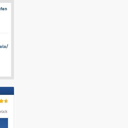
ufen
olo/​
urück