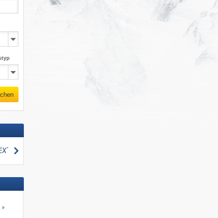
styp
chen
suchen
s