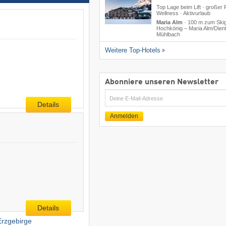
Top Lage beim Lift · großer 
Wellness · Aktivurlaub
Maria Alm
·
100 m zum Skig
Hochkönig – Maria Alm/​Dient
Mühlbach
Weitere Top-Hotels
Abonniere unseren Newsletter
E-
Details
Mail
Anmelden
Details
rzgebirge