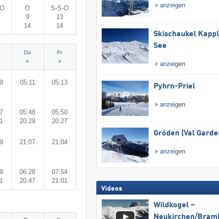
anzeigen
-O
O
S-S-O
9
13
14
14
Skischaukel Kapp
See
Do
Fr
»
»
anzeigen
9
05:11
05:13
Pyhrn-Priel
anzeigen
7
05:48
05:50
1
20:29
20:27
Gröden (Val Garde
9
21:07
21:04
anzeigen
9
06:28
07:54
1
20:47
21:01
Videos
Wildkogel –
Neukirchen/​Bram