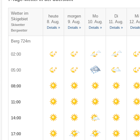
Wetter im
heute
morgen
Mo
Di
Mi
Skigebiet
8. Aug.
9. Aug.
10. Aug.
11. Aug.
12. A
Skiwetter
Details »
Details »
Details »
Details »
Detail
Bergwetter
Berg 724m
02:00
05:00
08:00
11:00
14:00
17:00