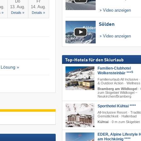
Do
Fr
ug.
13. Aug.
14. Aug.
Video anzeigen
s »
Details »
Details »
Sölden
Video anzeigen
Top-Hotels für den Skiurlaub
 Lösung »
Familien-Clubhotel
S
Wolkensteinbär ***
Familienurlaub All Inclusive ·
& Outdoor Action · Wellness
Bramberg am Wildkogel
·
zum Skigebiet Wildkogel –
Neukirchen/​Bramberg
Sporthotel Kühtai ****
All-Inclusive Resort · Traditi
Gemütlichkeit · Hallenbad
Kühtai
·
0 m zum Skigebiet 
EDER, Alpine Lifestyle H
am Hochkönig ****