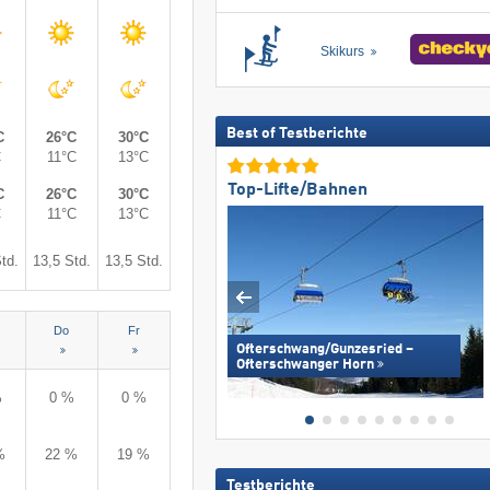
Skikurs
Best of Testberichte
C
26°C
30°C
C
11°C
13°C
Top-Lifte/Bahnen
C
26°C
30°C
C
11°C
13°C
td.
13,5 Std.
13,5 Std.
Do
Fr
Ofterschwang/​Gunzesried –
Ofterschwanger Horn
%
0 %
0 %
%
22 %
19 %
Testberichte