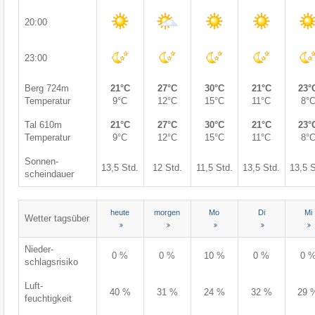
20:00
23:00
Berg 724m
21°C
27°C
30°C
21°C
23°
Temperatur
9°C
12°C
15°C
11°C
8°
Tal 610m
21°C
27°C
30°C
21°C
23°
Temperatur
9°C
12°C
15°C
11°C
8°
Sonnen-
13,5 Std.
12 Std.
11,5 Std.
13,5 Std.
13,5 S
scheindauer
heute
morgen
Mo
Di
Mi
Wetter tagsüber
Nieder-
0 %
0 %
10 %
0 %
0 
schlagsrisiko
Luft-
40 %
31 %
24 %
32 %
29 
feuchtigkeit