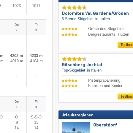
5
1023
1017
Dolomites Val Gardena/​Gröden
5-Sterne-Skigebiet
in Italien
Do
Fr
Größe des Skigebiets
»
»
Bergrestaurants, Hütten
-
-
Testber
 m
4202 m
4233 m
 m
4019 m
4104 m
Gitschberg Jochtal
Top-Skigebiet
in Italien
-
-
Pistenpräparierung
-
-
Familien und Kinder
Testber
Do
Fr
»
»
Urlaubsregionen
-O
O
S-S-O
9
13
Oberstdorf
14
14