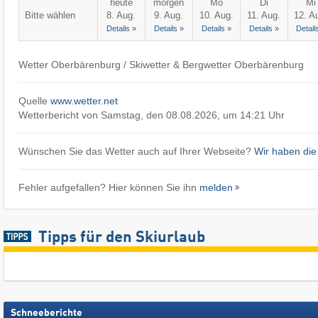
heute
morgen
Mo
Di
Mi
Bitte wählen
8. Aug.
9. Aug.
10. Aug.
11. Aug.
12. A
Details »
Details »
Details »
Details »
Detail
Wetter Oberbärenburg / Skiwetter & Bergwetter Oberbärenburg
Quelle
www.wetter.net
Wetterbericht von Samstag, den 08.08.2026, um 14:21 Uhr
Wünschen Sie das Wetter auch auf Ihrer Webseite?
Wir haben die
Fehler aufgefallen? Hier können Sie ihn
melden
Tipps für den Skiurlaub
Schneeberichte