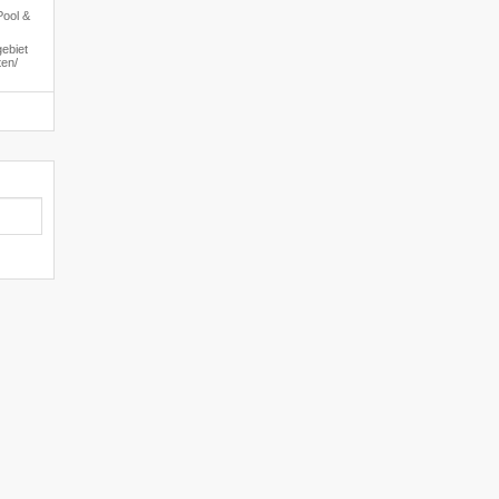
Pool &
ebiet
en/​