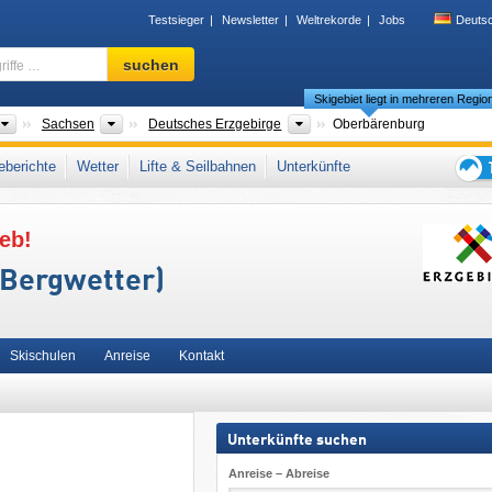
Testsieger
Newsletter
Weltrekorde
Jobs
Deuts
Skigebiet,
suchen
Region,
Skigebiet liegt in mehreren Regio
Begriffe
…
Länder
Bundesländer
Gebirgszüge
Sachsen
Deutsches Erzgebirge
Oberbärenburg
chweiz-Osterzgebirge
,
Osterzgebirge
,
Erzgebirge
,
Ostdeutschland
,
berichte
Wetter
Lifte & Seilbahnen
Unterkünfte
europa
,
Europäische Union
Tipps
für
eb!
den
Skiur
/Bergwetter)
Skischulen
Anreise
Kontakt
Unterkünfte suchen
Anreise – Abreise