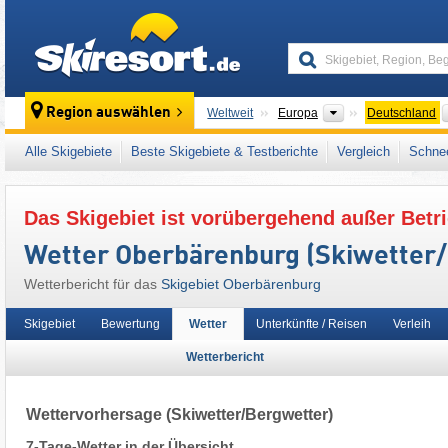
skiresort
Kontinente
Region auswählen
Weltweit
Europa
Deutschland
Dieses Skigebiet liegt auch in:
Sächsische S
Alle Skigebiete
Beste Skigebiete & Testberichte
Vergleich
Schnee
Deutsche Mittelgebirge
,
Westeuropa
,
Mittel
Das Skigebiet ist vorübergehend außer Betri
Wetter Oberbärenburg (Skiwetter
Wetterbericht für das
Skigebiet Oberbärenburg
Skigebiet
Bewertung
Wetter
Unterkünfte / Reisen
Verleih
Wetterbericht
Wettervorhersage
(Skiwetter/Bergwetter)
7-Tage-Wetter in der Übersicht