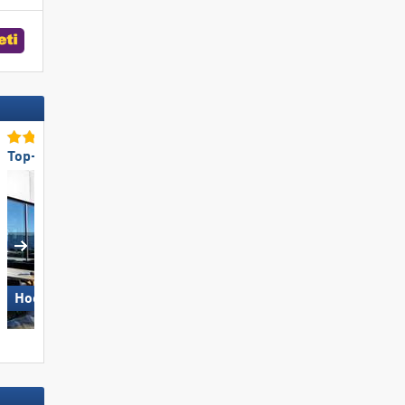
Top-Bergrestaurants/Hütten
Top für Familien
Wildkogel – Neukirchen/​
Hochzillertal
Bramberg