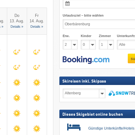
Do
Fr
Urlaubsziel – bitte wählen
ug.
13. Aug.
14. Aug.
s »
Details »
Details »
Erw.
Kinder
Zimmer
Unterkunft
su
Skireisen inkl. Skipass
Skireisen
inkl.
Skipass
suchen
Dieses Skigebiet online buchen
Günstige Unterkünfte/Hotel