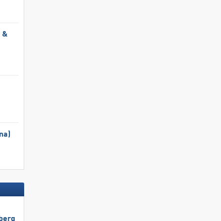
l &
na)
berg