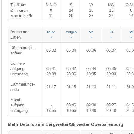
Tal 610m
N-N-O
S
W
NW
O-N
Ø in km/h
8
14
16
13
8
Max in km/h
11
29
36
22
14
Astronom.
heute
morgen
Mo
Di
Mi
Daten
»
»
»
»
»
Dämmerungs-
05:02
05:04
05:06
05:07
05:0
anfang
Sonnen-
aufgang
05:41
05:42
05:44
05:45
05:4
untergang
20:38
20:36
20:35
20:33
20:3
Dämmerungs-
21:17
21:15
21:13
21:11
21:0
ende
Mond-
aufgang
-
00:46
02:00
03:27
04:5
untergang
17:55
18:56
19:40
20:10
20:3
Mehr Details zum Bergwetter/Skiwetter Oberbärenburg