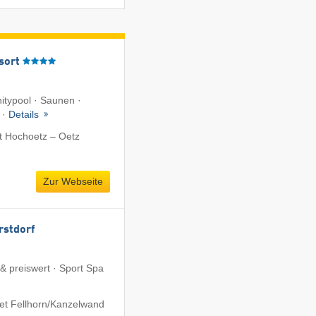
sort
nitypool · Saunen ·
 ·
Details
t Hochoetz – Oetz
Zur Webseite
rstdorf
 & preiswert · Sport Spa
et Fellhorn/​Kanzelwand