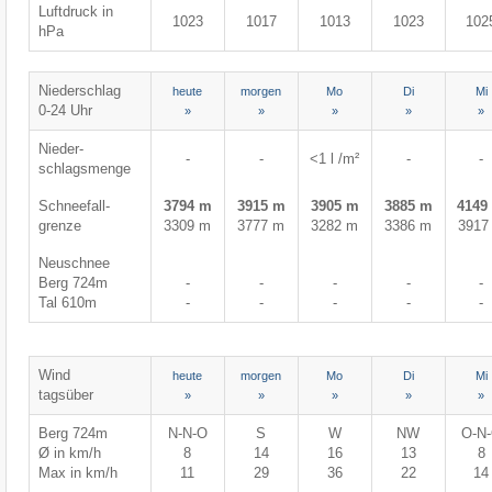
Luftdruck in
1023
1017
1013
1023
102
hPa
Niederschlag
heute
morgen
Mo
Di
Mi
0-24 Uhr
»
»
»
»
»
Nieder-
-
-
<1 l /m²
-
-
schlagsmenge
Schneefall-
3794 m
3915 m
3905 m
3885 m
4149
grenze
3309 m
3777 m
3282 m
3386 m
3917
Neuschnee
Berg 724m
-
-
-
-
-
Tal 610m
-
-
-
-
-
Wind
heute
morgen
Mo
Di
Mi
tagsüber
»
»
»
»
»
Berg 724m
N-N-O
S
W
NW
O-N
Ø in km/h
8
14
16
13
8
Max in km/h
11
29
36
22
14