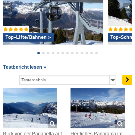
Top-Lifte/Bahnen »
Top-Schne
Testbericht lesen »
Blick von der Paganella auf
Herrliches Panorama im