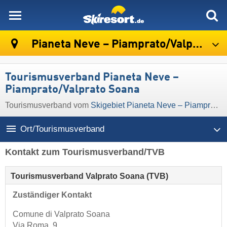
skiresort
Pianeta Neve – Piamprato/​Valprato Soana
Tourismusverband Pianeta Neve –
Piamprato/​Valprato Soana
Tourismusverband vom
Skigebiet Pianeta Neve – Piamprato/​Valprato Soana
Ort/Tourismusverband
Kontakt zum Tourismusverband/TVB
Tourismusverband Valprato Soana (TVB)
Zuständiger Kontakt
Comune di Valprato Soana
Via Roma, 9