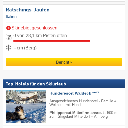
Ratschings-Jaufen
Italien
Skigebiet geschlossen
0 von 28,1 km Pisten offen
- cm (Berg)
Bericht
Top-Hotels für den Skiurlaub
S
Hunderesort Waldeck ***
Ausgezeichnetes Hundehotel · Familie &
Wellness mit Hund
Philippsreut-Mitterfirmiansreut
·
500 m
zum Skigebiet Mitterdorf – Almberg