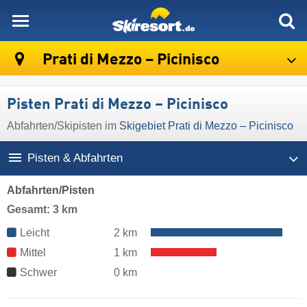
skiresort
Prati di Mezzo – Picinisco
Pisten Prati di Mezzo – Picinisco
Abfahrten/Skipisten im
Skigebiet Prati di Mezzo – Picinisco
Pisten & Abfahrten
Abfahrten/Pisten
Gesamt: 3 km
Leicht
2 km
Mittel
1 km
Schwer
0 km