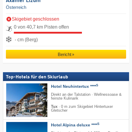
Axamer Lizum
Österreich
Skigebiet geschlossen
0 von 40,7 km Pisten offen
- cm (Berg)
Bericht
Top-Hotels für den Skiurlaub
S
Hotel Neuhintertux ****
Direkt an der Talstation · Wellnessoase &
feinste Kulinarik
Tux
·
0 m zum Skigebiet Hintertuxer
Gletscher
S
Hotel Alpina deluxe ****