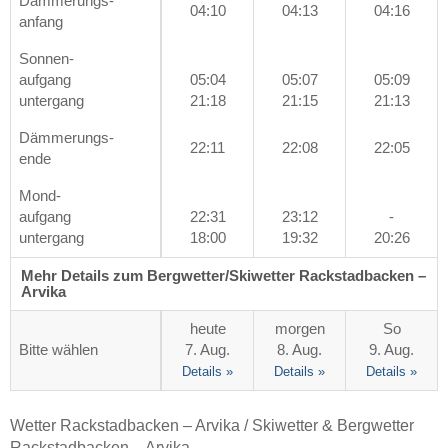
Dämmerungs-
04:10
04:13
04:16
anfang
Sonnen-
aufgang
05:04
05:07
05:09
untergang
21:18
21:15
21:13
Dämmerungs-
22:11
22:08
22:05
ende
Mond-
aufgang
22:31
23:12
-
untergang
18:00
19:32
20:26
Mehr Details zum Bergwetter/Skiwetter Rackstadbacken –
Arvika
heute
morgen
So
Bitte wählen
7. Aug.
8. Aug.
9. Aug.
Details »
Details »
Details »
Wetter Rackstadbacken – Arvika / Skiwetter & Bergwetter
Rackstadbacken – Arvika