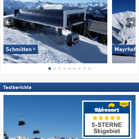
Schmitten
Mayrhofe
Testberichte