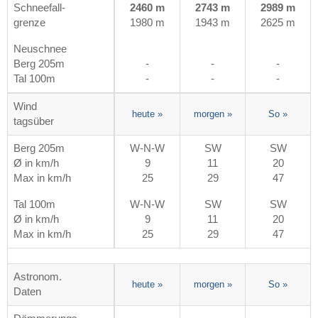
Schneefall-
2460 m
2743 m
2989 m
grenze
1980 m
1943 m
2625 m
Neuschnee
Berg 205m
-
-
-
Tal 100m
-
-
-
Wind
heute
»
morgen
»
So
»
tagsüber
Berg 205m
W-N-W
SW
SW
Ø in km/h
9
11
20
Max in km/h
25
29
47
Tal 100m
W-N-W
SW
SW
Ø in km/h
9
11
20
Max in km/h
25
29
47
Astronom.
heute
»
morgen
»
So
»
Daten