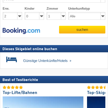
Erw.
Kinder
Zimmer
Unterkunftstyp
suchen
Dieses Skigebiet online buchen
Günstige Unterkünfte/Hotels
Best of Testberichte
Top-Lifte/Bahnen
Top-Skige