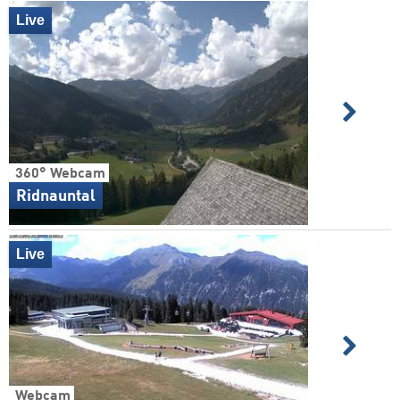
Live
360° Webcam
Ridnauntal
Live
Webcam