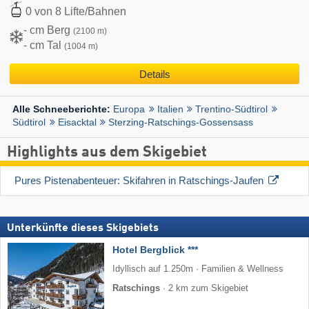
0 von 8 Lifte/Bahnen
- cm Berg
(2100 m)
- cm Tal
(1004 m)
Details
Europa
Italien
Trentino-Südtirol
Alle Schneeberichte:
Südtirol
Eisacktal
Sterzing-Ratschings-Gossensass
Highlights aus dem Skigebiet
Pures Pistenabenteuer: Skifahren in Ratschings-Jaufen
Unterkünfte dieses Skigebiets
Hotel Bergblick ***
Idyllisch auf 1.250m · Familien & Wellness
Ratschings
·
2 km zum Skigebiet