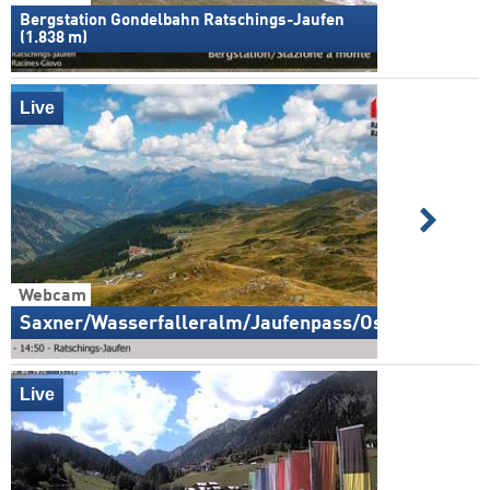
Bergstation Gondelbahn Ratschings-Jaufen
(1.838 m)
Live
Webcam
Saxner/Wasserfalleralm/Jaufenpass/Osten
Live