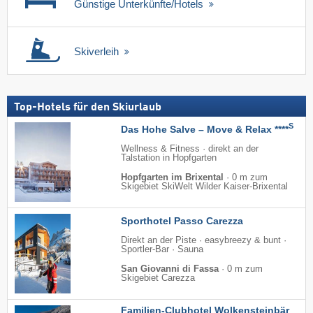
Günstige Unterkünfte/Hotels
Skiverleih
Top-Hotels für den Skiurlaub
S
Das Hohe Salve – Move & Relax ****
Wellness & Fitness · direkt an der
Talstation in Hopfgarten
Hopfgarten im Brixental
·
0 m zum
Skigebiet SkiWelt Wilder Kaiser-Brixental
Sporthotel Passo Carezza
Direkt an der Piste · easybreezy & bunt ·
Sportler-Bar · Sauna
San Giovanni di Fassa
·
0 m zum
Skigebiet Carezza
Familien-Clubhotel Wolkensteinbär