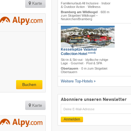
Karte
Familienurlaub All Inclusive · Indoor
& Outdoor Action · Wellness
Bramberg am Wildkogel
·
600 m
zum Skigebiet Wildkogel –
Neukirchen/​Bramberg
Kesselspitze Valamar
S
Collection Hotel ****
Ski-in & Ski-out · Idyllische ruhige
Lage · Gourmet · Pool & SPA
Obertauern
·
0 m zum Skigebiet
Obertauern
Weitere Top-Hotels
Buchen
Abonniere unseren Newsletter
Karte
E-
Mail
Anmelden