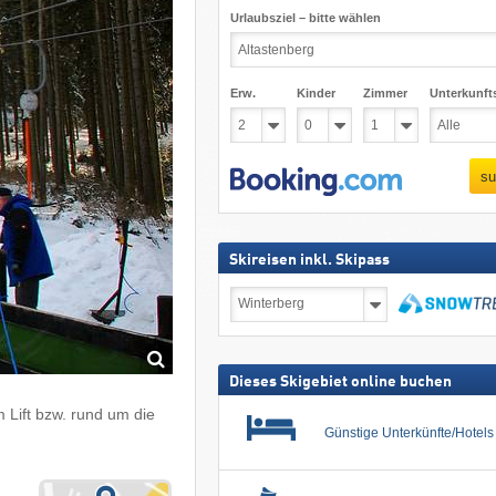
Urlaubsziel – bitte wählen
Erw.
Kinder
Zimmer
Unterkunft
su
Skireisen inkl. Skipass
Skireisen
inkl.
Skipass
suchen
Dieses Skigebiet online buchen
m Lift bzw. rund um die
Günstige Unterkünfte/Hotel