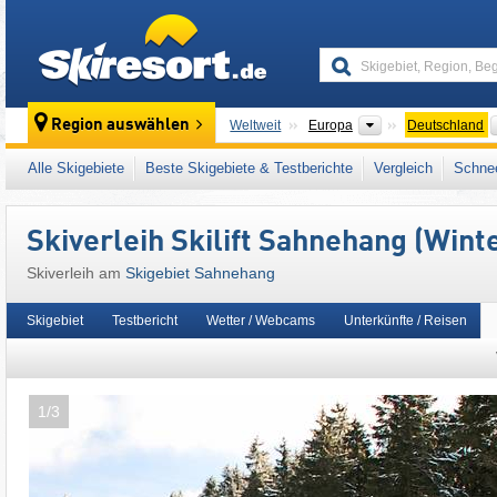
skiresort
Kontinente
Region auswählen
Weltweit
Europa
Deutschland
Dieses Skigebiet liegt auch in:
Hochsauerlan
Alle Skigebiete
Beste Skigebiete & Testberichte
Vergleich
Schnee
Rheinisches Schiefergebirge
,
Westdeutschl
Skiverleih Skilift Sahnehang (Wint
Skiverleih am
Skigebiet Sahnehang
Skigebiet
Testbericht
Wetter / Webcams
Unterkünfte / Reisen
1/3