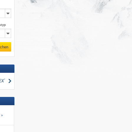
styp
chen
suchen
s