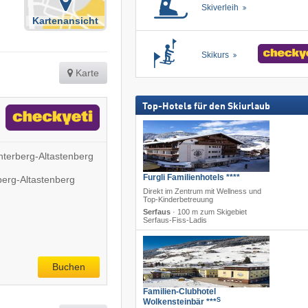
Skiverleih
Kartenansicht
Skikurs
Karte
Top-Hotels für den Skiurlaub
terberg-Altastenberg
Furgli Familienhotels ****
berg-Altastenberg
Direkt im Zentrum mit Wellness und
Top-Kinderbetreuung
Serfaus
·
100 m zum Skigebiet
Serfaus-Fiss-Ladis
Buchen
Familien-Clubhotel
S
Wolkensteinbär ***