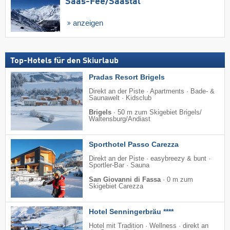
Saas-Fee/​Saastal
anzeigen
Top-Hotels für den Skiurlaub
Pradas Resort Brigels
Direkt an der Piste · Apartments · Bade- &
Saunawelt · Kidsclub
Brigels
·
50 m zum Skigebiet Brigels/​
Waltensburg/​Andiast
Sporthotel Passo Carezza
Direkt an der Piste · easybreezy & bunt ·
Sportler-Bar · Sauna
San Giovanni di Fassa
·
0 m zum
Skigebiet Carezza
Hotel Senningerbräu ****
Hotel mit Tradition · Wellness · direkt an