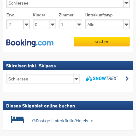
Erw.
Kinder
Zimmer
Unterkunftstyp
suchen
Skireisen inkl. Skipass
Skireisen
su
inkl.
suchen
Skipass
Dieses Skigebiet online buchen
Günstige Unterkünfte/Hotels