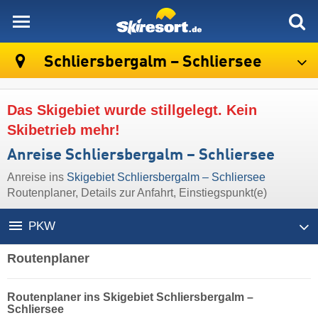
skiresort
Schliersbergalm – Schliersee
Das Skigebiet wurde stillgelegt. Kein
Skibetrieb mehr!
Anreise Schliersbergalm – Schliersee
Anreise ins
Skigebiet Schliersbergalm – Schliersee
Routenplaner, Details zur Anfahrt, Einstiegspunkt(e)
PKW
Routenplaner
Routenplaner ins Skigebiet Schliersbergalm –
Schliersee