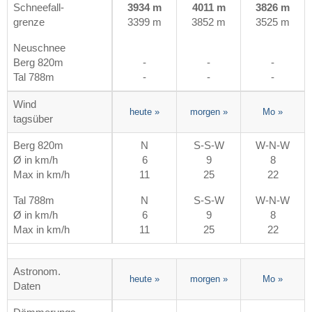
Schneefall-
3934 m
4011 m
3826 m
grenze
3399 m
3852 m
3525 m
Neuschnee
Berg 820m
-
-
-
Tal 788m
-
-
-
Wind
heute
»
morgen
»
Mo
»
tagsüber
Berg 820m
N
S-S-W
W-N-W
Ø in km/h
6
9
8
Max in km/h
11
25
22
Tal 788m
N
S-S-W
W-N-W
Ø in km/h
6
9
8
Max in km/h
11
25
22
Astronom.
heute
»
morgen
»
Mo
»
Daten