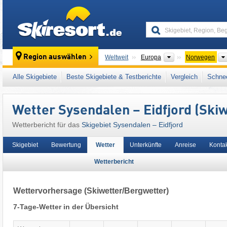
skiresort
Kontinente
Region auswählen
Weltweit
Europa
Norwegen
Dieses Skigebiet liegt auch in:
Hordaland
,
S
Alle Skigebiete
Beste Skigebiete & Testberichte
Vergleich
Schnee
Wetter Sysendalen – Eidfjord (Ski
Wetterbericht für das
Skigebiet Sysendalen – Eidfjord
Skigebiet
Bewertung
Wetter
Unterkünfte
Anreise
Konta
Wetterbericht
Wettervorhersage
(Skiwetter/Bergwetter)
7-Tage-Wetter in der Übersicht