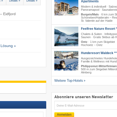
s »
Details »
Details »
Apartments
Modern & individuell · Salzw
Panoramapool · Saunaberei
– Eidfjord
Burgeis/Mals
·
6 km zum Sk
Schöneben/​Haideralm – Res
St. Valentin auf der Haide
Feelfree Nature Resort *
Chalets & Suiten · Infinitypoo
Saunen · Gratis Skibus ab H
Oetz
·
1 km zum Skigebiet
Hochoetz – Oetz
 Lösung »
Hunderesort Waldeck **
Ausgezeichnetes Hundehote
Familie & Wellness mit Hund
Philippsreut-Mitterfirmian
500 m zum Skigebiet Mitterd
Almberg
Weitere Top-Hotels
Abonniere unseren Newsletter
E-
Mail
Anmelden