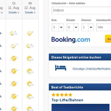
Di
Mi
Urlaubsziel – bitte wählen
ug.
11. Aug.
12. Aug.
s »
Details »
Details »
Erw.
Kinder
Zimmer
Unterkunft
su
Dieses Skigebiet online buchen
Günstige Unterkünfte/Hotel
Best of Testberichte
Top-Lifte/Bahnen