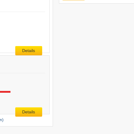
Details
Details
n)