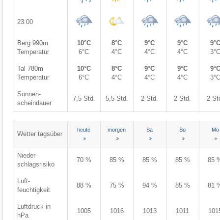
23:00
Berg 990m
10°C
8°C
9°C
9°C
9°
Temperatur
6°C
4°C
4°C
4°C
3°
Tal 780m
10°C
8°C
9°C
9°C
9°
Temperatur
6°C
4°C
4°C
4°C
3°
Sonnen-
7,5 Std.
5,5 Std.
2 Std.
2 Std.
2 St
scheindauer
heute
morgen
Sa
So
Mo
Wetter tagsüber
Nieder-
70 %
85 %
85 %
85 %
85 
schlagsrisiko
Luft-
88 %
75 %
94 %
85 %
81 
feuchtigkeit
Luftdruck in
1005
1016
1013
1011
101
hPa