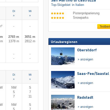
San Martino di Castrozza
Top-Skigebiet
in Italien
Di
Mi
Pistenpräparierung
»
»
Snowparks
m²
-
-
Testber
 m
2765 m
3051 m
 m
1378 m
2812 m
Urlaubsregionen
Oberstdorf
-
-
-
-
anzeigen
Saas-Fee/​Saastal
Di
Mi
»
»
anzeigen
-W
NW
S
5
7
7
11
Radstadt
-W
NW
S
anzeigen
5
7