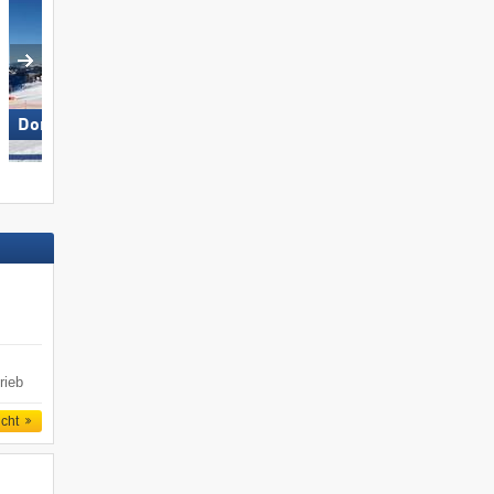
SkiWelt Wilder Kaiser-
Dorfgastein
Brixental
rieb
icht