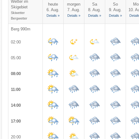
Wetter im
heute
morgen
Sa
So
Mo
Skigebiet
6. Aug.
7. Aug.
8. Aug.
9. Aug.
10. A
Skiwetter
Details »
Details »
Details »
Details »
Detail
Bergwetter
Berg 990m
02:00
05:00
08:00
11:00
14:00
17:00
20:00