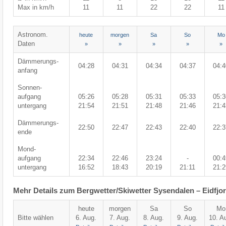
Max in km/h
11
11
22
22
11
Astronom.
heute
morgen
Sa
So
Mo
Daten
»
»
»
»
»
Dämmerungs-
04:28
04:31
04:34
04:37
04:4
anfang
Sonnen-
aufgang
05:26
05:28
05:31
05:33
05:3
untergang
21:54
21:51
21:48
21:46
21:4
Dämmerungs-
22:50
22:47
22:43
22:40
22:3
ende
Mond-
aufgang
22:34
22:46
23:24
-
00:4
untergang
16:52
18:43
20:19
21:11
21:2
Mehr Details zum Bergwetter/Skiwetter Sysendalen – Eidfjo
heute
morgen
Sa
So
Mo
Bitte wählen
6. Aug.
7. Aug.
8. Aug.
9. Aug.
10. A