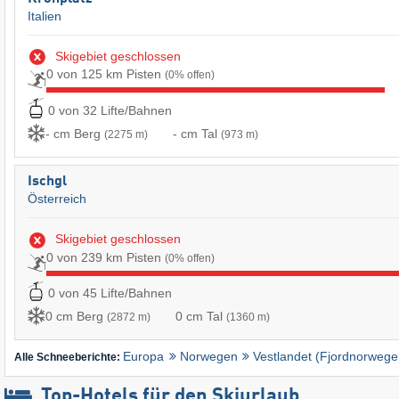
Italien
Skigebiet geschlossen
0 von 125 km Pisten
(0% offen)
0 von 32 Lifte/Bahnen
- cm Berg
- cm Tal
(2275 m)
(973 m)
Ischgl
Österreich
Skigebiet geschlossen
0 von 239 km Pisten
(0% offen)
0 von 45 Lifte/Bahnen
0 cm Berg
0 cm Tal
(2872 m)
(1360 m)
Europa
Norwegen
Vestlandet (Fjordnorwege
Alle Schneeberichte:
Top-Hotels für den Skiurlaub