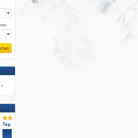
styp
chen
s
Top für Familien
Top-Skigebietsgröße