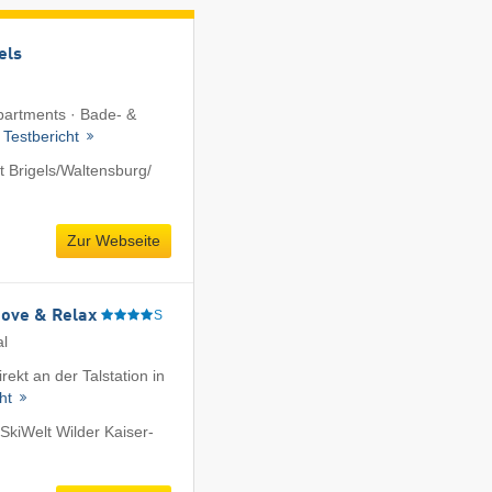
els
Apartments · Bade- &
·
Testbericht
Brigels/​Waltensburg/​
Zur Webseite
Move & Relax
S
al
rekt an der Talstation in
cht
SkiWelt Wilder Kaiser-