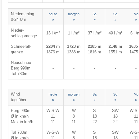
Niederschlag
heute
morgen
Sa
So
Mo
0-24 Uhr
»
»
»
»
»
Nieder-
13 l /m²
1 l /m²
37 l /m²
49 l /m²
6 l /
schlagsmenge
Schneefall-
2204 m
1723 m
2185 m
2148 m
1635
grenze
1876 m
1388 m
1816 m
1551 m
1475
Neuschnee
Berg 990m
-
-
-
-
-
Tal 780m
-
-
-
-
-
Wind
heute
morgen
Sa
So
Mo
tagsüber
»
»
»
»
»
Berg 990m
W-S-W
W
S
SW
W-S
Ø in km/h
11
8
18
18
11
Max in km/h
11
11
22
22
11
Tal 780m
W-S-W
W
S
SW
W-S
Ø in km/h
11
8
18
18
11