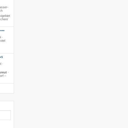
asser-
ch
igebiet
chen/​
***
l ·
otel
S
*
l ·
sreut
·
orf –