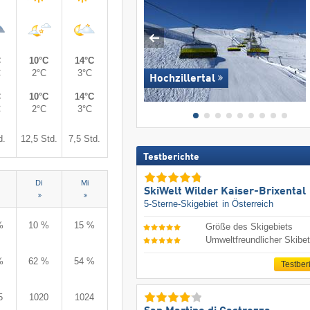
C
10°C
14°C
C
2°C
3°C
Hochzillertal
C
10°C
14°C
C
2°C
3°C
d.
12,5 Std.
7,5 Std.
Testberichte
Di
Mi
SkiWelt Wilder Kaiser-Brixental
5-Sterne-Skigebiet
in Österreich
%
10 %
15 %
Größe des Skigebiets
Umweltfreundlicher Skibet
%
62 %
54 %
Testber
5
1020
1024