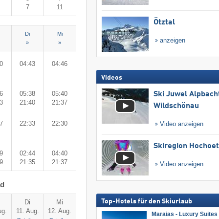
7
11
Ötztal
Di
Mi
anzeigen
»
»
0
04:43
04:46
Videos
6
05:38
05:40
Ski Juwel Alpbach
3
21:40
21:37
Wildschönau
7
22:33
22:30
Video anzeigen
Skiregion Hochoe
9
02:44
04:40
9
21:35
21:37
Video anzeigen
rd
Top-Hotels für den Skiurlaub
Di
Mi
ug.
11. Aug.
12. Aug.
Maraias - Luxury Suites