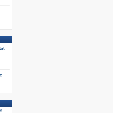
tal
tz
 &