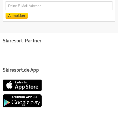
E-
Mail
Anmelden
Skiresort-Partner
Skiresort.de App
App
Store
Google
play