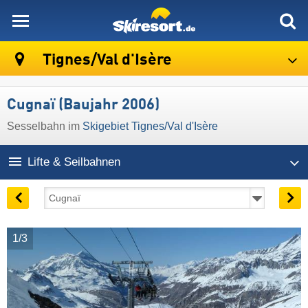
skiresort
Tignes/​Val d'Isère
Cugnaï (Baujahr 2006)
Sesselbahn im
Skigebiet Tignes/​Val d'Isère
Lifte & Seilbahnen
1/3