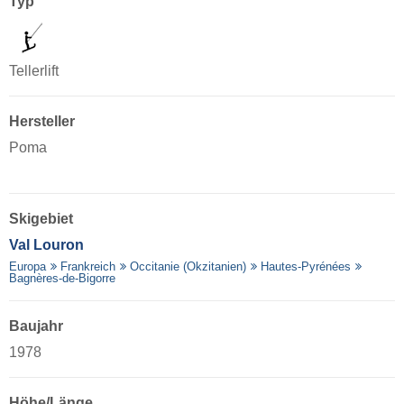
Typ
Tellerlift
Hersteller
Poma
Skigebiet
Val Louron
Europa
Frankreich
Occitanie (Okzitanien)
Hautes-Pyrénées
Bagnères-de-Bigorre
Baujahr
1978
Höhe/Länge