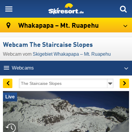
skiresort
Whakapapa – Mt. Ruapehu
Webcam The Staircaise Slopes
Webcam vom
Skigebiet Whakapapa – Mt. Ruapehu
Webcams
Live