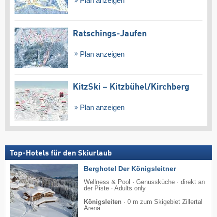
Plan anzeigen
Ratschings-Jaufen
Plan anzeigen
KitzSki – Kitzbühel/​Kirchberg
Plan anzeigen
Top-Hotels für den Skiurlaub
Berghotel Der Königsleitner
Wellness & Pool · Genussküche · direkt an
der Piste · Adults only
Königsleiten
·
0 m zum Skigebiet Zillertal
Arena