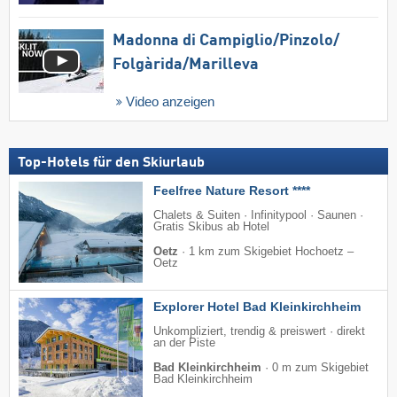
Madonna di Campiglio/​Pinzolo/​
Folgàrida/​Marilleva
Video anzeigen
Top-Hotels für den Skiurlaub
Feelfree Nature Resort ****
Chalets & Suiten · Infinitypool · Saunen ·
Gratis Skibus ab Hotel
Oetz
·
1 km zum Skigebiet Hochoetz –
Oetz
Explorer Hotel Bad Kleinkirchheim
Unkompliziert, trendig & preiswert · direkt
an der Piste
Bad Kleinkirchheim
·
0 m zum Skigebiet
Bad Kleinkirchheim