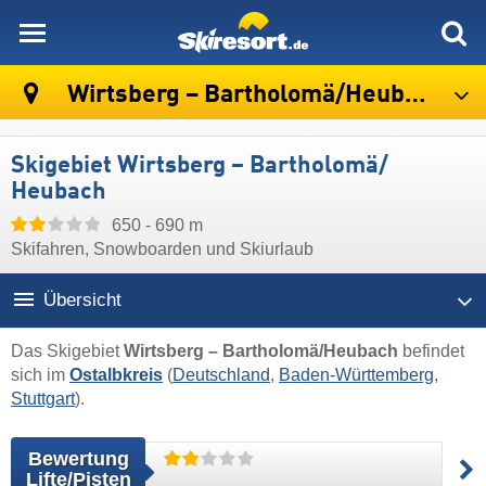
skiresort
Wirtsberg – Bartholomä/​Heubach
Skigebiet Wirtsberg – Bartholomä/​
Heubach
650 - 690 m
Skifahren, Snowboarden und Skiurlaub
Übersicht
Das Skigebiet
Wirtsberg – Bartholomä/​Heubach
befindet
sich im
Ostalbkreis
(
Deutschland
,
Baden-Württemberg
,
Stuttgart
).
Bewertung
Lifte/Pisten