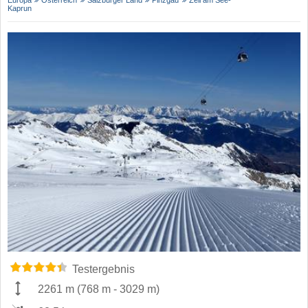
Europa
Österreich
Salzburger Land
Pinzgau
Zell am See-
Kaprun
Testergebnis
2261 m
(
768 m
-
3029 m
)