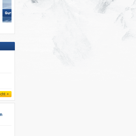
Nauders am Reschenpass –
Gurgl – Obergurgl-Hochgurgl
Bergkastel
icht
un