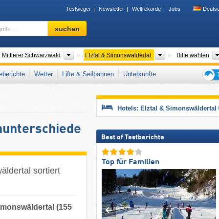
Testsieger
Newsletter
Weltrekorde
Jobs
Deuts
Skigebiet,
suchen
Region,
Begriffe
…
birgszüge
Gebirgszüge
Tourismusregione
Mittlerer Schwarzwald
Elztal & Simonswäldertal
Bitte wählen
berichte
Wetter
Lifte & Seilbahnen
Unterkünfte
Tipps
für
den
Hotels: Elztal & Simonswäldertal
Skiur
nunterschiede
Best of Testberichte
Top für Familien
ldertal sortiert
imonswäldertal (155