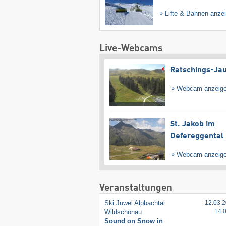
Lifte & Bahnen anze
Live-Webcams
Ratschings-Ja
Webcam anzeig
St. Jakob im
Defereggental
Webcam anzeig
Veranstaltungen
Ski Juwel Alpbachtal
12.03.2
14.
Wildschönau
Sound on Snow in