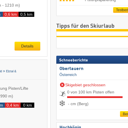
m
-
1210 m
)
Testber
m
0,6 km
0,5 km
Tipps für den Skiurlaub
Details
Schneeberichte
Obertauern
ld
Elztal &
Österreich
Skigebiet geschlossen
ung Pisten/Lifte
0 von 100 km Pisten offen
-
990 m
)
- cm (Berg)
km
0,4 km
0 km
Ber
Hochkönig