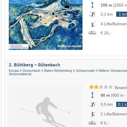
155 m
(
1055 
2,1 km
1 k
4 Lifte/Bahnen
€ 20,-
2. Bühlberg – Gütenbach
Europa
Deutschland
Baden-Württemberg
Schwarzwald
Mittlerer Schwarzwa
Simonswäldertal
Bewert
90 m
(
900 m
0,5 km
0,1 
2 Lifte/Bahnen
€ 6,-