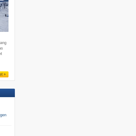
fang
as
et
et
igen