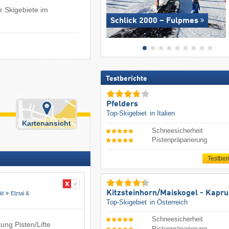
r Skigebiete im
Schlick 2000 – Fulpmes
Testberichte
Pfelders
Top-Skigebiet
in Italien
Kartenansicht
Schneesicherheit
Pistenpräparierung
Testber
Kitzsteinhorn/​Maiskogel - Kapr
ld
Elztal &
Top-Skigebiet
in Österreich
Schneesicherheit
ung Pisten/Lifte
Pistenpräparierung