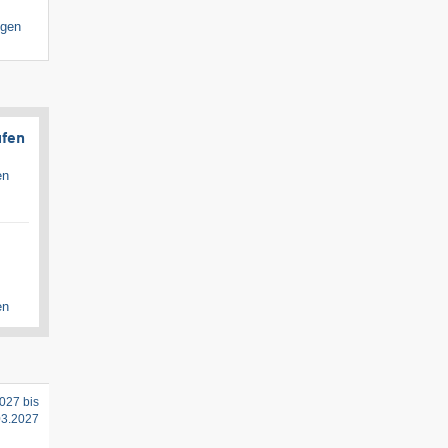
igen
ufen
en
en
027 bis
03.2027