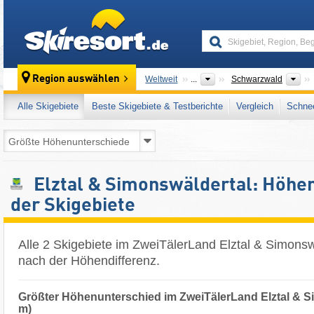
skiresort
Ge
Region auswählen
Weltweit
...
Schwarzwald
Alle Skigebiete
Beste Skigebiete & Testberichte
Vergleich
Schnee
Elztal & Simonswäldertal: Höhe
der Skigebiete
Alle 2 Skigebiete im ZweiTälerLand Elztal & Simonswä
nach der Höhendifferenz.
Größter Höhenunterschied im ZweiTälerLand Elztal & S
m)