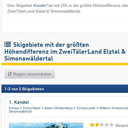
Das Skigebiet
Kandel
hat mit 155 m die größte Höhendifferenz alle
ZweiTälerLand Elztal & Simonswäldertal.
Skigebiete mit der größten
Höhendifferenz im ZweiTälerLand Elztal &
Simonswäldertal
Region einschränken
1
-
2
von
2
Skigebieten
1. Kandel
Europa
Deutschland
Baden-Württemberg
Schwarzwald
Mittlerer Schwarzwa
Simonswäldertal
Bewert