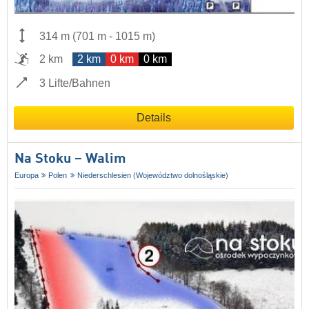
314 m
(
701 m
-
1015 m
)
2 km
2 km
0 km
0 km
3 Lifte/Bahnen
Details
Na Stoku – Walim
Europa
Polen
Niederschlesien (Województwo dolnośląskie)