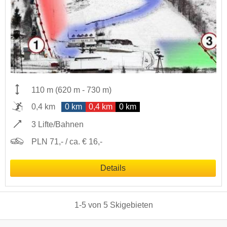
110 m
(
620 m
-
730 m
)
0,4 km
0 km
0,4 km
0 km
3 Lifte/Bahnen
PLN 71,- / ca. € 16,-
Details
1
-
5
von
5
Skigebieten