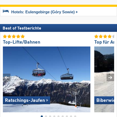
Hotels: Eulengebirge (Góry Sowie)
Best of Testberichte
Top-Lifte/Bahnen
Top für An
Ratschings-Jaufen
Biberwie