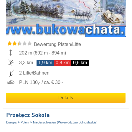
Bewertung Pisten/Lifte
202 m
(
692 m
-
894 m
)
3,3 km
1,9 km
0,8 km
0,6 km
2 Lifte/Bahnen
PLN 130,- / ca. € 30,-
Details
Przełęcz Sokola
Europa
Polen
Niederschlesien (Województwo dolnośląskie)