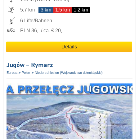
5,7 km
3 km
1,5 km
1,2 km
6 Lifte/Bahnen
PLN 86,- / ca. € 20,-
Details
Jugów – Rymarz
Europa
Polen
Niederschlesien (Województwo dolnośląskie)