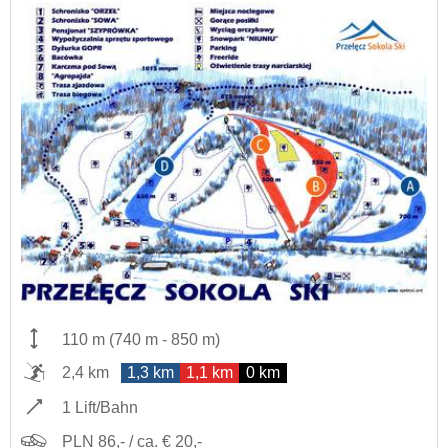
110 m
(
740 m
-
850 m
)
2,4 km
1,3 km
1,1 km
0 km
1 Lift/Bahn
PLN 86,- / ca. € 20,-