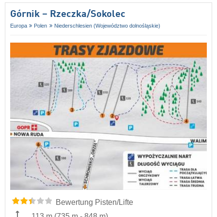
Górnik – Rzeczka/​Sokolec
Europa
Polen
Niederschlesien (Województwo dolnośląskie)
Bewertung Pisten/Lifte
113 m
(
735 m
-
848 m
)