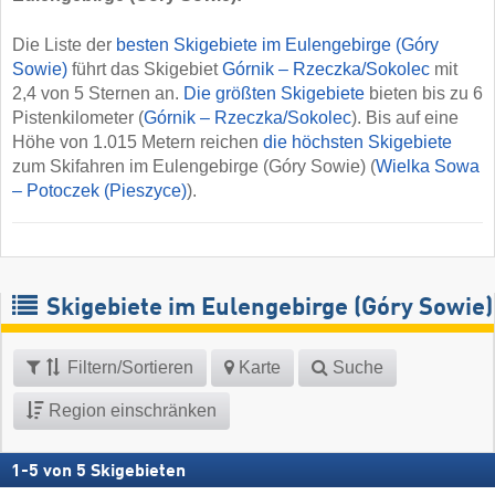
Die Liste der
besten Skigebiete im Eulengebirge (Góry
Sowie)
führt das Skigebiet
Górnik – Rzeczka/​Sokolec
mit
2,4 von 5 Sternen an.
Die größten Skigebiete
bieten bis zu 6
Pistenkilometer (
Górnik – Rzeczka/​Sokolec
). Bis auf eine
Höhe von 1.015 Metern reichen
die höchsten Skigebiete
zum Skifahren im Eulengebirge (Góry Sowie) (
Wielka Sowa
– Potoczek (Pieszyce)
).
Skigebiete im Eulengebirge (Góry Sowie)
Filtern/Sortieren
Karte
Suche
Region einschränken
1
-
5
von
5
Skigebieten