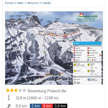
Europa
Italien
Abruzzen
L’Aquila
Bewertung Pisten/Lifte
319 m
(
1880 m
-
2199 m
)
8,6 km
2 km
6 km
0,6 km