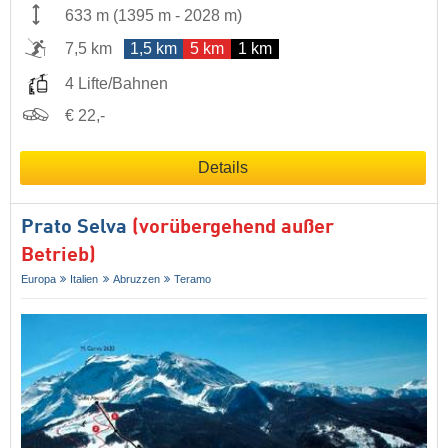
633 m
(
1395 m
-
2028 m
)
7,5 km
1,5 km
5 km
1 km
4 Lifte/Bahnen
€ 22,-
Details
Prato Selva
(vorübergehend außer
Betrieb)
Europa
Italien
Abruzzen
Teramo