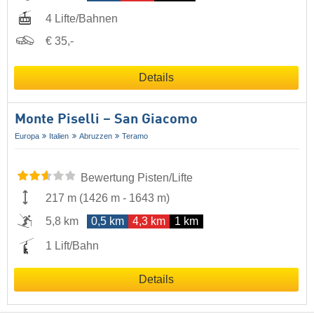
4 Lifte/Bahnen
€ 35,-
Details
Monte Piselli – San Giacomo
Europa
Italien
Abruzzen
Teramo
Bewertung Pisten/Lifte
217 m
(
1426 m
-
1643 m
)
5,8 km
0,5 km
4,3 km
1 km
1 Lift/Bahn
Details