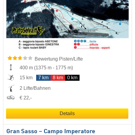
Bewertung Pisten/Lifte
400 m
(
1375 m
-
1775 m
)
15 km
7 km
8 km
0 km
2 Lifte/Bahnen
€ 22,-
Details
Gran Sasso – Campo Imperatore