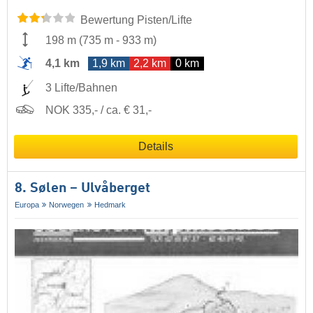
Bewertung Pisten/Lifte
198 m
(
735 m
-
933 m
)
4,1 km
1,9 km
2,2 km
0 km
3 Lifte/Bahnen
NOK 335,- / ca. € 31,-
Details
8. Sølen – Ulvåberget
Europa
Norwegen
Hedmark