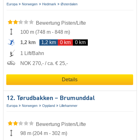
Europa
Norwegen
Hedmark
Østerdalen
Bewertung Pisten/Lifte
100 m
(
748 m
-
848 m
)
1,2 km
1,2 km
0 km
0 km
1 Lift/Bahn
NOK 270,- / ca. € 25,-
Details
12. Tørudbakken – Brumunddal
Europa
Norwegen
Oppland
Lillehammer
Bewertung Pisten/Lifte
98 m
(
204 m
-
302 m
)