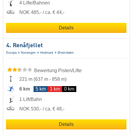
4 Lifte/Bahnen
NOK 485,- / ca. € 44,-
Details
4. Renåfjellet
Europa
Norwegen
Hedmark
Østerdalen
Bewertung Pisten/Lifte
221 m
(
637 m
-
858 m
)
6 km
5 km
1 km
0 km
1 Lift/Bahn
NOK 530,- / ca. € 48,-
Details