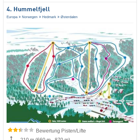
4. Hummelfjell
Europa
Norwegen
Hedmark
Østerdalen
Bewertung Pisten/Lifte
210 m
(
660 m
-
870 m
)