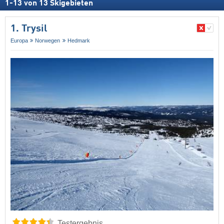
1
-
13
von
13
Skigebieten
1. Trysil
Europa
Norwegen
Hedmark
Testergebnis