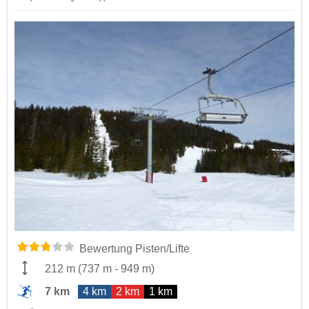
Bewertung Pisten/Lifte
212 m
(
737 m
-
949 m
)
7 km
4 km
2 km
1 km