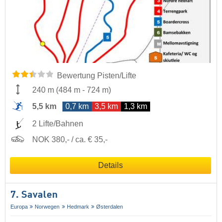
Bewertung Pisten/Lifte
240 m
(
484 m
-
724 m
)
5,5 km
0,7 km
3,5 km
1,3 km
2 Lifte/Bahnen
NOK 380,- / ca. € 35,-
Details
7. Savalen
Europa
Norwegen
Hedmark
Østerdalen