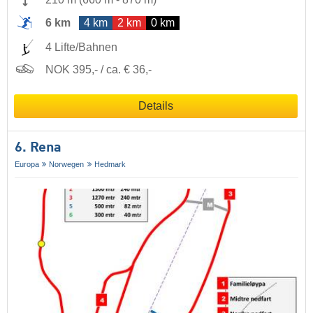
6 km
4 km
2 km
0 km
4 Lifte/Bahnen
NOK 395,- / ca. € 36,-
Details
6. Rena
Europa
Norwegen
Hedmark