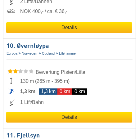
2 Lifte/Bahnen
NOK 400,- / ca. € 36,-
Details
10. Øvernløypa
Europa
Norwegen
Oppland
Lillehammer
Bewertung Pisten/Lifte
130 m
(
265 m
-
395 m
)
1,3 km
1,3 km
0 km
0 km
1 Lift/Bahn
Details
11. Fjellsyn