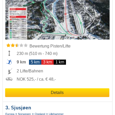
Bewertung Pisten/Lifte
230 m
(
510 m
-
740 m
)
9 km
5 km
3 km
1 km
2 Lifte/Bahnen
NOK 525,- / ca. € 48,-
Details
3. Sjusjøen
Europa
Norwegen
Oppland
Lillehammer