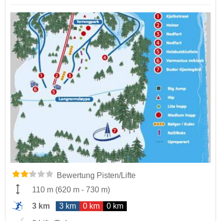
Bewertung Pisten/Lifte
110 m
(
620 m
-
730 m
)
3 km
3 km
0 km
0 km