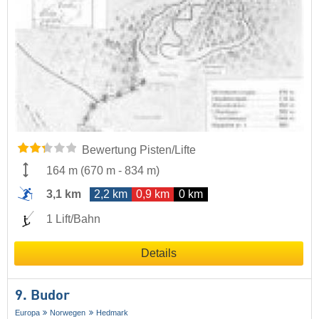
Bewertung Pisten/Lifte
164 m
(
670 m
-
834 m
)
3,1 km
2,2 km
0,9 km
0 km
1 Lift/Bahn
Details
9. Budor
Europa
Norwegen
Hedmark