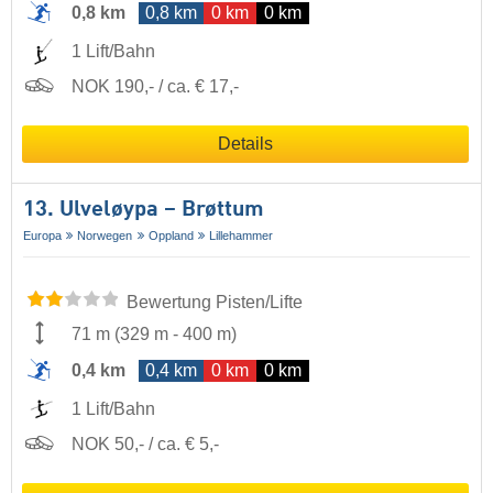
0,8 km
0,8 km
0 km
0 km
1 Lift/Bahn
NOK 190,- / ca. € 17,-
Details
13. Ulveløypa – Brøttum
Europa
Norwegen
Oppland
Lillehammer
Bewertung Pisten/Lifte
71 m
(
329 m
-
400 m
)
0,4 km
0,4 km
0 km
0 km
1 Lift/Bahn
NOK 50,- / ca. € 5,-