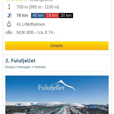
705 m
(
395 m
-
1100 m
)
78 km
40 km
18 km
20 km
41 Lifte/Bahnen
NOK 808,- / ca. € 74,-
Details
2. Fulufjellet
Europa
Norwegen
Hedmark