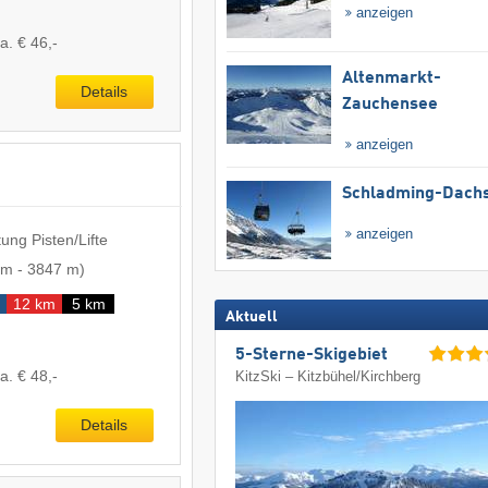
anzeigen
a. € 46,-
Altenmarkt-
Details
Zauchensee
anzeigen
Schladming-Dachs
anzeigen
ung Pisten/Lifte
 m
-
3847 m
)
12 km
5 km
Aktuell
5-Sterne-Skigebiet
a. € 48,-
KitzSki – Kitzbühel/​Kirchberg
Details