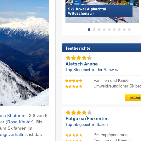
Ski Juwel Alpbachtal
Wildschönau
Testberichte
Aletsch Arena
Top-Skigebiet
in der Schweiz
Familien und Kinder
Umweltfreundlicher Skibet
Testber
osa Khutor
mit 3,6 von 5
Folgaria/​Fiorentini
er (
Rosa Khutor
). Bis
Top-Skigebiet
in Italien
um Skifahren im
ungsverhältnis
ist das
Pistenpräparierung
Familien und Kinder