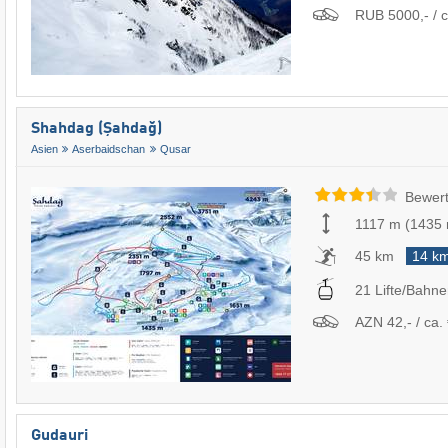
RUB 5000,- / c
Shahdag (Şahdağ)
Asien
Aserbaidschan
Qusar
Bewert
1117 m
(
1435
45 km
14 k
21 Lifte/Bahn
AZN 42,- / ca. 
Gudauri