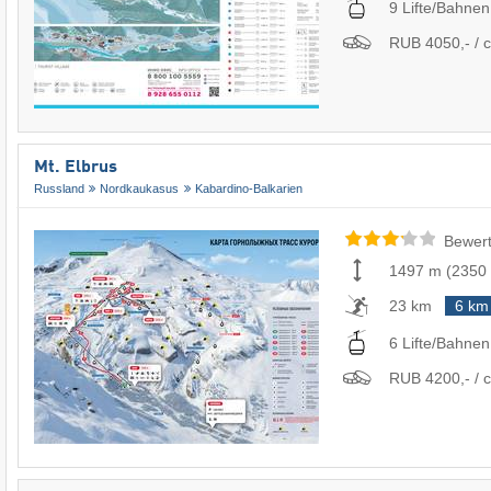
9 Lifte/Bahnen
RUB 4050,- / c
Mt. Elbrus
Russland
Nordkaukasus
Kabardino-Balkarien
Bewert
1497 m
(
2350
23 km
6 km
6 Lifte/Bahnen
RUB 4200,- / c