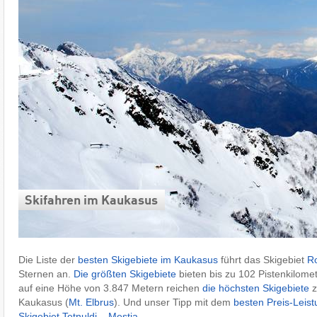
Skifahren im Kaukasus
Die Liste der
besten Skigebiete im Kaukasus
führt das Skigebiet
R
Sternen an.
Die größten Skigebiete
bieten bis zu 102 Pistenkilomet
auf eine Höhe von 3.847 Metern reichen
die höchsten Skigebiete
z
Kaukasus (
Mt. Elbrus
). Und unser Tipp mit dem
besten Preis-Leist
Skigebiet Tetnuldi – Mestia
.