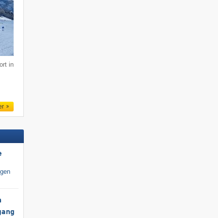
rt in
er
e
igen
h
gang