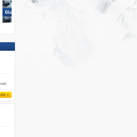
Glungezer – Tulfes
Hörnerbahn – Bolsterlang
rieb
icht