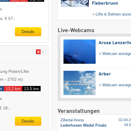
Fieberbrunn
en
Lifte & Bahnen anze
a. € 57,-
Live-Webcams
Details
Arosa Lenzerh
Webcam anzeig
ung Pisten/Lifte
Arber
 m
-
2702 m
)
Webcam anzeig
m
13,2 km
13,5 km
en
€ 18,-
Veranstaltungen
Zillertal Arena
02.04.2
Details
04.
Lederhosen Wedel Finale