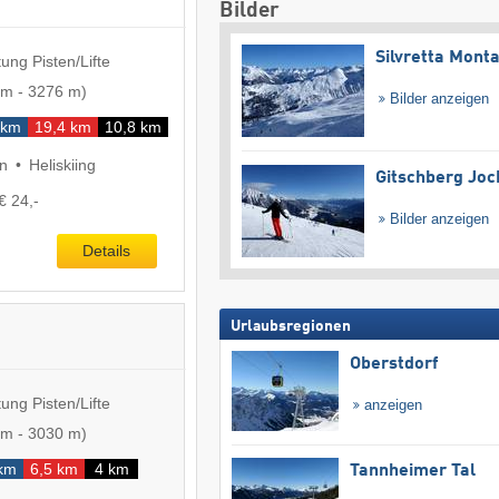
Bilder
Silvretta Mont
ung Pisten/Lifte
 m
-
3276 m
)
Bilder anzeigen
 km
19,4 km
10,8 km
en
Heliskiing
Gitschberg Joc
€ 24,-
Bilder anzeigen
Details
Urlaubsregionen
Oberstdorf
ung Pisten/Lifte
anzeigen
 m
-
3030 m
)
 km
6,5 km
4 km
Tannheimer Tal