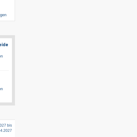
igen
eide
en
en
027 bis
04.2027