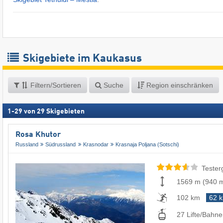
Skigebiete im Kaukasus
Filtern/Sortieren
Suche
Region einschränken
1
-
29
von
29
Skigebieten
Rosa Khutor
Russland
Südrussland
Krasnodar
Krasnaja Poljana (Sotschi)
Tester
1569 m
(
940 
102 km
62 
27 Lifte/Bahn