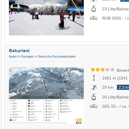
23 Lifte/Bahn
RUB 5000,- / c
Bakuriani
Asien
Georgien
Samzche-Dschawachetien
Bewert
1061 m
(
1641
29 km
2,3 k
20 Lifte/Bahn
GEL 55,- / ca. 