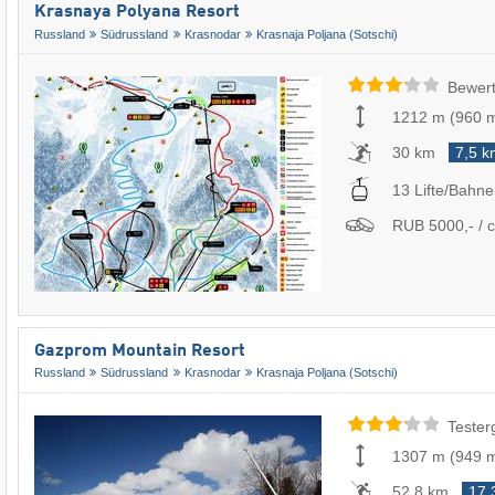
Krasnaya Polyana Resort
Russland
Südrussland
Krasnodar
Krasnaja Poljana (Sotschi)
Bewert
1212 m
(
960 
30 km
7,5 k
13 Lifte/Bahn
RUB 5000,- / c
Gazprom Mountain Resort
Russland
Südrussland
Krasnodar
Krasnaja Poljana (Sotschi)
Tester
1307 m
(
949 
52,8 km
17,