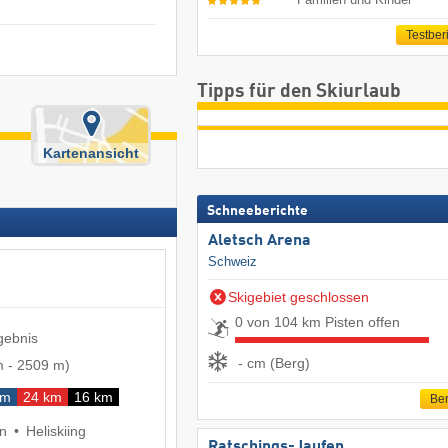
Testber
Tipps für den Skiurlaub
Kartenansicht
Schneeberichte
Aletsch Arena
Schweiz
Skigebiet geschlossen
0 von 104 km Pisten offen
gebnis
- cm (Berg)
m
-
2509 m
)
km
24 km
16 km
Ber
en
Heliskiing
Ratschings-Jaufen