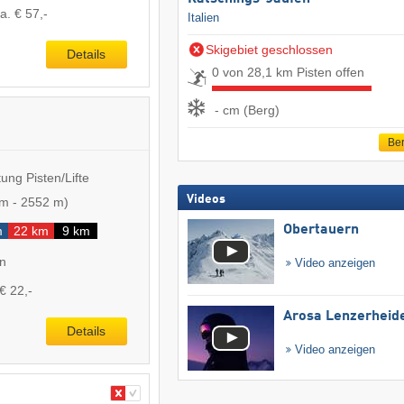
a. € 57,-
Italien
Skigebiet geschlossen
Details
0 von 28,1 km Pisten offen
- cm (Berg)
Ber
ung Pisten/Lifte
Videos
 m
-
2552 m
)
Obertauern
m
22 km
9 km
en
Video anzeigen
€ 22,-
Arosa Lenzerheid
Details
Video anzeigen