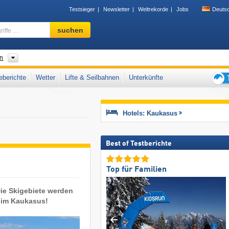
Testsieger
Newsletter
Weltrekorde
Jobs
Deuts
Skigebiet,
suchen
Region,
Begriffe
…
en
berichte
Wetter
Lifte & Seilbahnen
Unterkünfte
Tipps
für
den
Hotels: Kaukasus
Skiur
Best of Testberichte
Top für Familien
ie Skigebiete werden
n im Kaukasus!