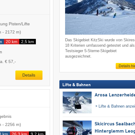
ung Pisten/Lifte
m
-
2172 m
)
Das Skigebiet KitzSki wurde von Skireso
m
20 km
2,5 km
18 Kriterien umfassend getestet und als
Testsieger 5-Sterne-Skigebiet
en
ausgezeichnet.
a. € 57,-
Details hi
Details
Lifte & Bahnen
Arosa Lenzerheid
Lifte & Bahnen anze
gebnis
Skicircus Saalbac
m
-
2256 m
)
Hinterglemm Leo
3 km
26,3 km
9,2 km