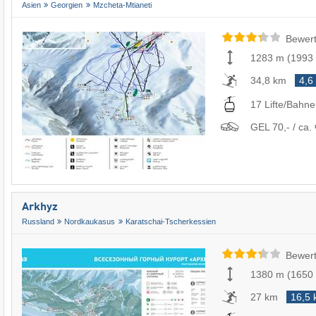
Asien
Georgien
Mzcheta-Mtianeti
Bewert
1283 m
(
1993
34,8 km
4,6
17 Lifte/Bahn
GEL 70,- / ca. 
Arkhyz
Russland
Nordkaukasus
Karatschai-Tscherkessien
Bewert
1380 m
(
1650
27 km
16,5