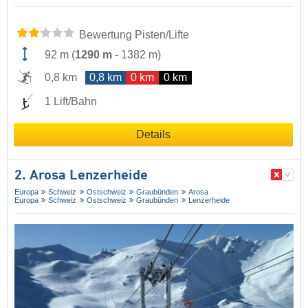
Bewertung Pisten/Lifte
92 m
(
1290 m
-
1382 m
)
0,8 km
0,8 km
0 km
0 km
1 Lift/Bahn
Details
2. Arosa Lenzerheide
Europa
Schweiz
Ostschweiz
Graubünden
Arosa
Europa
Schweiz
Ostschweiz
Graubünden
Lenzerheide