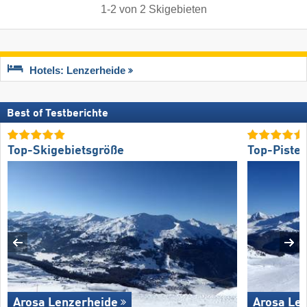
1
-
2
von
2
Skigebieten
Hotels: Lenzerheide
Best of Testberichte
Top-Skigebietsgröße
Top-Piste
Arosa Lenzerheide
Arosa Le