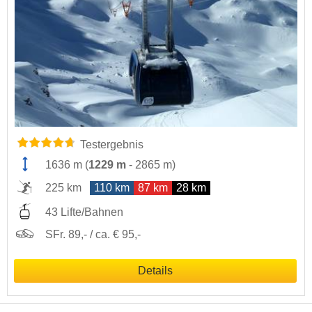
Testergebnis
1636 m
(
1229 m
-
2865 m
)
225 km
110 km
87 km
28 km
43 Lifte/Bahnen
SFr. 89,- / ca. € 95,-
Details