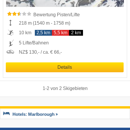
Bewertung Pisten/Lifte
218 m
(
1540 m
-
1758 m
)
10 km
2,5 km
5,5 km
2 km
5 Lifte/Bahnen
NZ$ 130,- / ca. € 66,-
Details
1
-
2
von
2
Skigebieten
Hotels: Marlborough