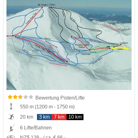
Bewertung Pisten/Lifte
550 m
(
1200 m
-
1750 m
)
20 km
3 km
7 km
10 km
6 Lifte/Bahnen
NZ$ 129,- / ca. € 66,-