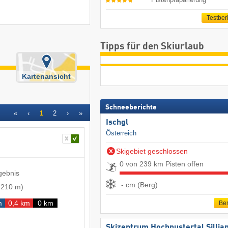
Testber
Tipps für den Skiurlaub
Kartenansicht
Schneeberichte
«
‹
1
2
›
»
Ischgl
Österreich
Skigebiet geschlossen
0 von 239 km Pisten offen
gebnis
- cm (Berg)
-
210 m
)
m
0,4 km
0 km
Ber
Skizentrum Hochpustertal Sillia