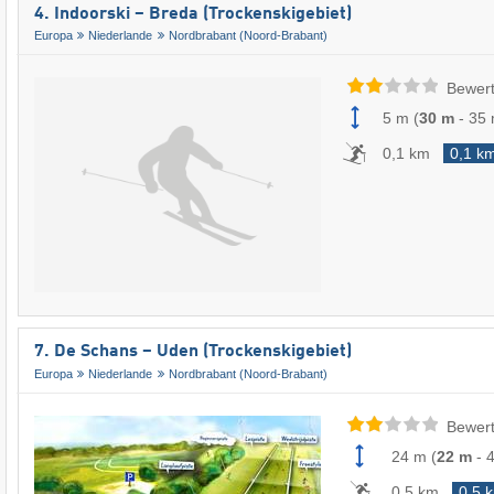
4. Indoorski – Breda (Trockenskigebiet)
Europa
Niederlande
Nordbrabant (Noord-Brabant)
Bewert
5 m
(
30 m
-
35
0,1 km
0,1 k
7. De Schans – Uden (Trockenskigebiet)
Europa
Niederlande
Nordbrabant (Noord-Brabant)
Bewert
24 m
(
22 m
-
0,5 km
0,5 