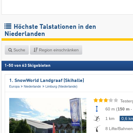
Höchste Talstationen in den
Niederlanden
Suche
Region einschränken
1
-
50
von
63
Skigebieten
1. SnowWorld Landgraaf (Skihalle)
Europa
Niederlande
Limburg (Niederlande)
Tester
60 m
(
150 m
1 km
0,6 k
8 Lifte/Bahnen