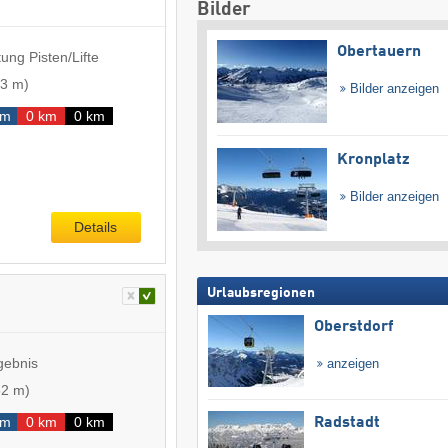
Bilder
Obertauern
ung Pisten/Lifte
3 m
)
Bilder anzeigen
km
0 km
0 km
Kronplatz
Bilder anzeigen
Details
Urlaubsregionen
Oberstdorf
gebnis
anzeigen
52 m
)
km
0 km
0 km
Radstadt