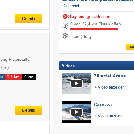
Österreich
Skigebiet geschlossen
Details
0 von 22,4 km Pisten offen
- cm (Berg)
Ber
ung Pisten/Lifte
Videos
97 m
)
Zillertal Arena
km
0,1 km
0 km
Video anzeigen
Carezza
Details
Video anzeigen