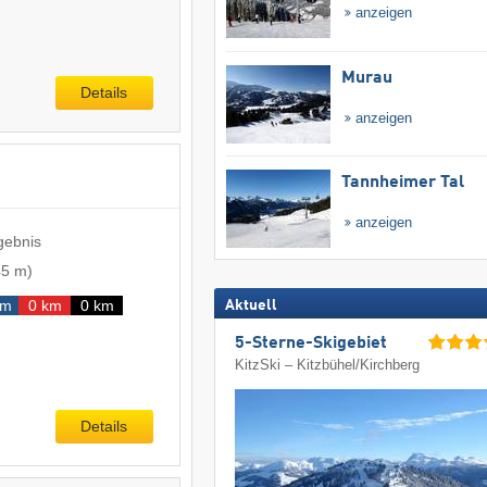
anzeigen
Murau
Details
anzeigen
Tannheimer Tal
anzeigen
gebnis
45 m
)
km
0 km
0 km
Aktuell
5-Sterne-Skigebiet
KitzSki – Kitzbühel/​Kirchberg
Details