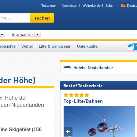
Testsieger
Newsletter
Weltrekorde
Jobs
Deuts
Skigebiet,
suchen
Region,
Begriffe
…
Länder
Provinzen, Landesteile
Bitte wählen
berichte
Wetter
Lifte & Seilbahnen
Unterkünfte
Tipps
für
den
Hotels: Niederlande
Skiur
 der Höhe)
Best of Testberichte
der Höhe der
Top-Lifte/Bahnen
in den Niederlanden
 ins Skigebiet (150