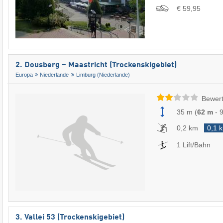
€ 59,95
2. Dousberg – Maastricht (Trockenskigebiet)
Europa
Niederlande
Limburg (Niederlande)
Bewert
35 m
(
62 m
-
0,2 km
0,1 
1 Lift/Bahn
3. Vallei 53 (Trockenskigebiet)