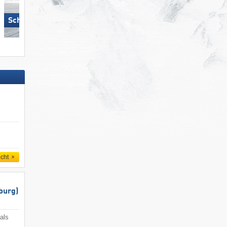
Großglockner Resort Kals-
Schlick 2000 – Fulpmes
Matrei
icht
burg)
als