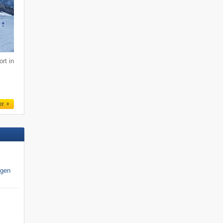
rt in
er
igen