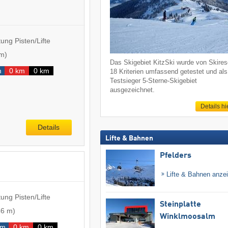
ung Pisten/Lifte
 m
)
Das Skigebiet KitzSki wurde von Skireso
m
0 km
0 km
18 Kriterien umfassend getestet und als
Testsieger 5-Sterne-Skigebiet
ausgezeichnet.
Details hi
Details
Lifte & Bahnen
Pfelders
Lifte & Bahnen anze
ung Pisten/Lifte
Steinplatte
46 m
)
Winklmoosalm
km
0 km
0 km