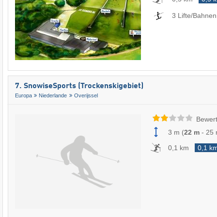
3 Lifte/Bahnen
7. SnowiseSports (Trockenskigebiet)
Europa
Niederlande
Overijssel
Bewert
3 m
(
22 m
-
25
0,1 km
0,1 k