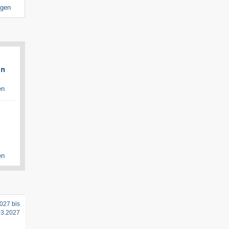
igen
en
en
en
027 bis
03.2027