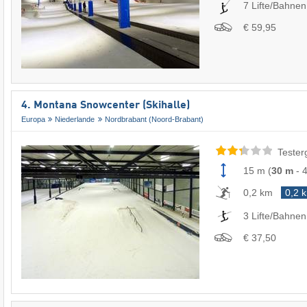
7 Lifte/Bahnen
€ 59,95
4. Montana Snowcenter (Skihalle)
Europa
Niederlande
Nordbrabant (Noord-Brabant)
Tester
15 m
(
30 m
-
0,2 km
0,2 
3 Lifte/Bahnen
€ 37,50