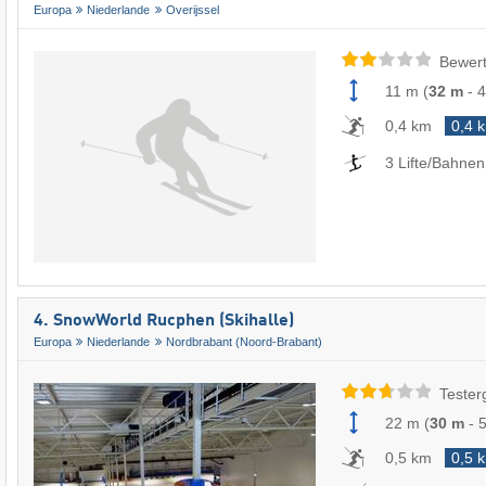
Europa
Niederlande
Overijssel
Bewert
11 m
(
32 m
-
4
0,4 km
0,4 
3 Lifte/Bahnen
4. SnowWorld Rucphen (Skihalle)
Europa
Niederlande
Nordbrabant (Noord-Brabant)
Tester
22 m
(
30 m
-
0,5 km
0,5 