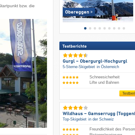
tartpunkt bzw. die
Obereggen
Testberichte
Gurgl – Obergurgl-Hochgurgl
5-Sterne-Skigebiet
in Österreich
Schneesicherheit
Lifte und Bahnen
Testber
Wildhaus – Gamserrugg (Toggen
Top-Skigebiet
in der Schweiz
Freundlichkeit des Person
Pistenpräparierung