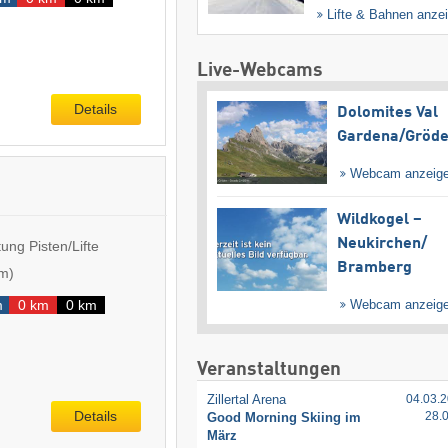
Lifte & Bahnen anze
Live-Webcams
Details
Dolomites Val
Gardena/​Gröd
Webcam anzeig
Wildkogel –
Neukirchen/​
ung Pisten/Lifte
Bramberg
 m
)
m
0 km
0 km
Webcam anzeig
Veranstaltungen
Zillertal Arena
04.03.2
Details
28.
Good Morning Skiing im
März