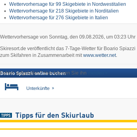
Wettervorhersage für 99 Skigebiete in Nordwestitalien
Wettervorhersage für 218 Skigebiete in Norditalien
Wettervorhersage für 276 Skigebiete in Italien
Wettervorhersage von Sonntag, den 09.08.2026, um 03:23 Uhr
Skiresort.de veröffentlicht das 7-Tage-Wetter für Boario Spiazzi
zum Skifahren in Zusammenarbeit mit
www.wetter.net
.
Fehler aufgefallen? Hier können Sie ihn
melden
Boario Spiazzi: online buchen
Unterkünfte
Tipps für den Skiurlaub