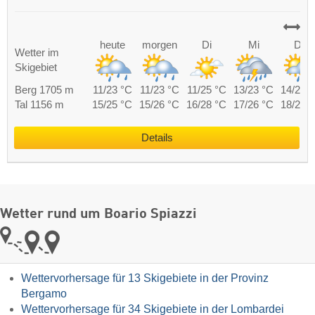
heute
morgen
Di
Mi
Do
Wetter im
Skigebiet
Berg 1705 m
11/23 °C
11/23 °C
11/25 °C
13/23 °C
14/23 
Tal 1156 m
15/25 °C
15/26 °C
16/28 °C
17/26 °C
18/26 
Details
Wetter rund um Boario Spiazzi
Wettervorhersage für 13 Skigebiete in der Provinz
Bergamo
Wettervorhersage für 34 Skigebiete in der Lombardei