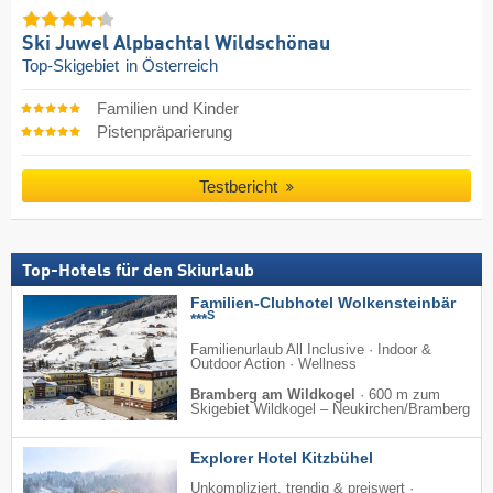
Ski Juwel Alpbachtal Wildschönau
Top-Skigebiet
in Österreich
Familien und Kinder
Pistenpräparierung
Testbericht
Top-Hotels für den Skiurlaub
Familien-Clubhotel Wolkensteinbär
S
***
Familienurlaub All Inclusive · Indoor &
Outdoor Action · Wellness
Bramberg am Wildkogel
·
600 m zum
Skigebiet Wildkogel – Neukirchen/​Bramberg
Explorer Hotel Kitzbühel
Unkompliziert, trendig & preiswert ·