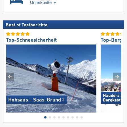
Unterkünfte
Best of Testberichte
Top-Schneesicherheit
Top-Bergre
Nauders am
Hohsaas – Saas-Grund
Bergkastel