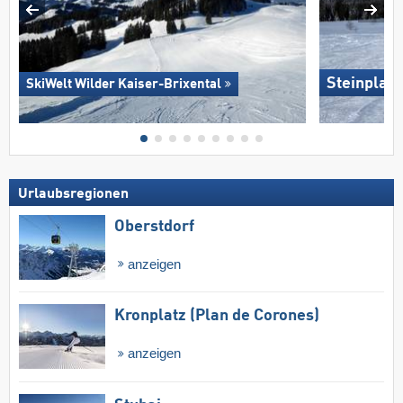
Steinplat
SkiWelt Wilder Kaiser-Brixental
Urlaubsregionen
Oberstdorf
anzeigen
Kronplatz (Plan de Corones)
anzeigen