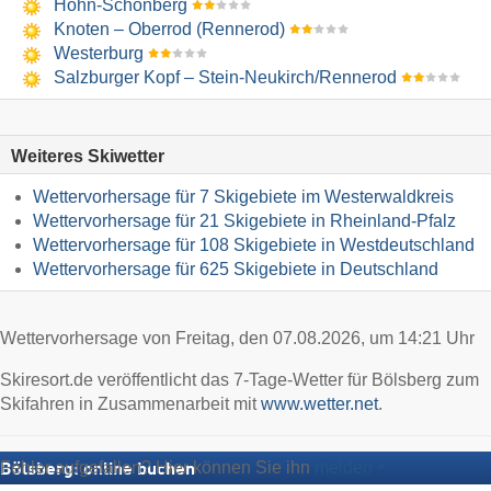
Höhn-Schönberg
Knoten – Oberrod (Rennerod)
Westerburg
Salzburger Kopf – Stein-Neukirch/​Rennerod
Weiteres Skiwetter
Wettervorhersage für 7 Skigebiete im Westerwaldkreis
Wettervorhersage für 21 Skigebiete in Rheinland-Pfalz
Wettervorhersage für 108 Skigebiete in Westdeutschland
Wettervorhersage für 625 Skigebiete in Deutschland
Wettervorhersage von Freitag, den 07.08.2026, um 14:21 Uhr
Skiresort.de veröffentlicht das 7-Tage-Wetter für Bölsberg zum
Skifahren in Zusammenarbeit mit
www.wetter.net
.
Fehler aufgefallen? Hier können Sie ihn
melden
Bölsberg: online buchen