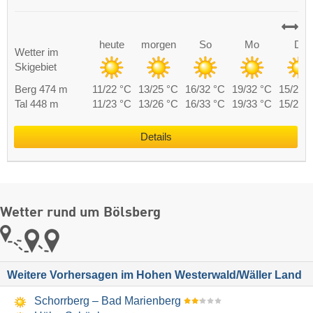
heute
morgen
So
Mo
Di
Wetter im
Skigebiet
Berg 474 m
11/22 °C
13/25 °C
16/32 °C
19/32 °C
15/23 
Tal 448 m
11/23 °C
13/26 °C
16/33 °C
19/33 °C
15/24 
Details
Wetter rund um Bölsberg
Weitere Vorhersagen im Hohen Westerwald/Wäller Land
Schorrberg – Bad Marienberg