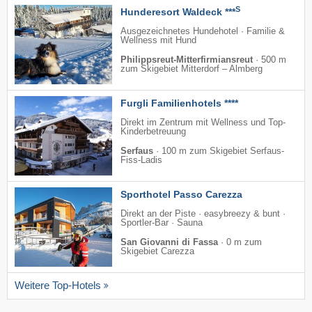
S
Hunderesort Waldeck ***
Ausgezeichnetes Hundehotel · Familie &
Wellness mit Hund
Philippsreut-Mitterfirmiansreut
·
500 m
zum Skigebiet Mitterdorf – Almberg
Furgli Familienhotels ****
Direkt im Zentrum mit Wellness und Top-
Kinderbetreuung
Serfaus
·
100 m zum Skigebiet Serfaus-
Fiss-Ladis
Sporthotel Passo Carezza
Direkt an der Piste · easybreezy & bunt ·
Sportler-Bar · Sauna
San Giovanni di Fassa
·
0 m zum
Skigebiet Carezza
Weitere Top-Hotels