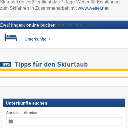
Skiresort.de veröffentlicht das 7-Tage-Wetter für Ewattingen
zum Skifahren in Zusammenarbeit mit
www.wetter.net
.
Fehler aufgefallen? Hier können Sie ihn
melden
Ewattingen: online buchen
Unterkünfte
Tipps für den Skiurlaub
Unterkünfte suchen
Anreise – Abreise