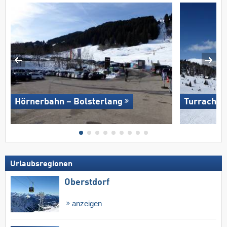
Hörnerbahn – Bolsterlang
Turracher
Urlaubsregionen
Oberstdorf
anzeigen