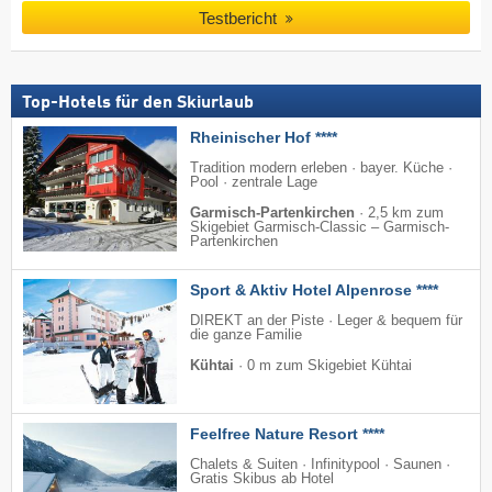
Testbericht
Top-Hotels für den Skiurlaub
Rheinischer Hof ****
Tradition modern erleben · bayer. Küche ·
Pool · zentrale Lage
Garmisch-Partenkirchen
·
2,5 km zum
Skigebiet Garmisch-Classic – Garmisch-
Partenkirchen
Sport & Aktiv Hotel Alpenrose ****
DIREKT an der Piste · Leger & bequem für
die ganze Familie
Kühtai
·
0 m zum Skigebiet Kühtai
Feelfree Nature Resort ****
Chalets & Suiten · Infinitypool · Saunen ·
Gratis Skibus ab Hotel