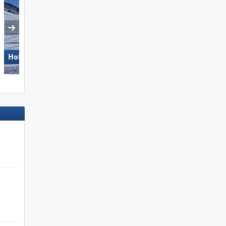
Madonna di Campiglio/​Pinzolo/​
Hohsaas – Saas-Grund
Folgàrida/​Marilleva