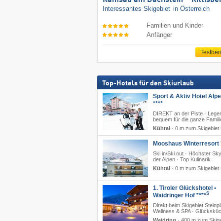
Ramsau am Dachstein – Rittisbe
Interessantes Skigebiet
in Österreich
Familien und Kinder
Anfänger
Testber
Top-Hotels für den Skiurlaub
Sport & Aktiv Hotel Alp
****
DIREKT an der Piste · Lege
bequem für die ganze Famili
Kühtai
·
0 m zum Skigebiet 
Mooshaus Winterresort 
Ski in/Ski out · Höchster Sk
der Alpen · Top Kulinarik
Kühtai
·
0 m zum Skigebiet 
1. Tiroler Glückshotel •
S
Waidringer Hof ****
Direkt beim Skigebiet Steinpl
Wellness & SPA · Glückskü
Waidring
·
400 m zum Skige