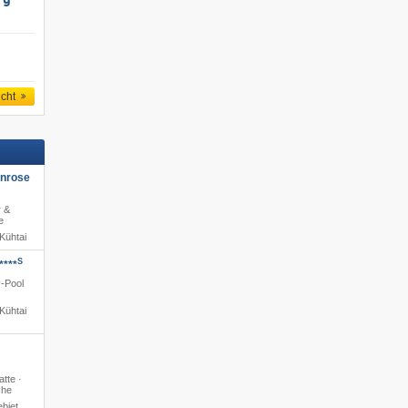
rg
icht
enrose
r &
e
Kühtai
S
****
y-Pool
Kühtai
atte ·
che
biet