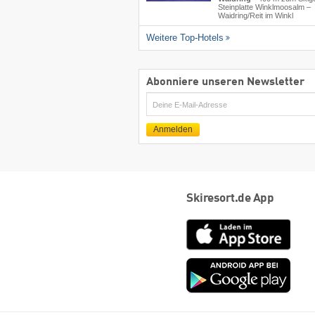
Steinplatte Winklmoosalm –
Waidring/​Reit im Winkl
Weitere Top-Hotels
Abonniere unseren Newsletter
E-
Mail
Anmelden
Skiresort.de App
App
Store
Goog
play