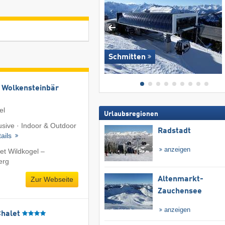
Schmitten
 Wolkensteinbär
el
Urlaubsregionen
lusive · Indoor & Outdoor
Radstadt
tails
anzeigen
et Wildkogel –
erg
Altenmarkt-
Zur Webseite
Zauchensee
anzeigen
Chalet