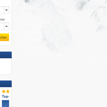
styp
chen
Top-Schneesicherheit
Top-Snowparkangebot