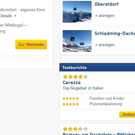
Oberstdorf
lkomfort · eigenes Kino
Details
anzeigen
et Wildkogel –
erg
Schladming-Dachs
Zur Webseite
anzeigen
Testberichte
Carezza
Top-Skigebiet
in Italien
Familien und Kinder
Pistenpräparierung
Testber