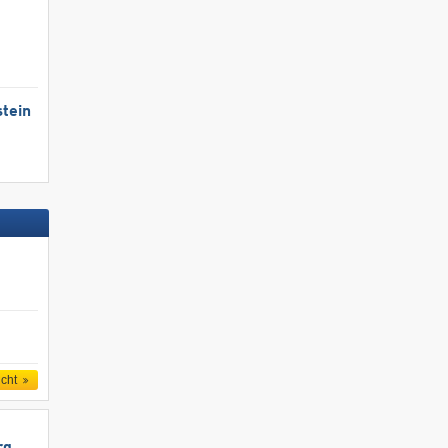
tein
icht