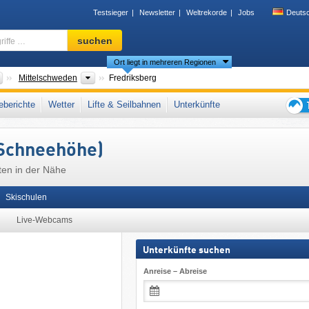
Testsieger
Newsletter
Weltrekorde
Jobs
Deuts
Skigebiet,
suchen
Region,
Ort liegt in mehreren Regionen
Begriffe
…
Länder
Tourismusregionen
Mittelschweden
Fredriksberg
eden
,
Skandinavien
,
Nordeuropa
,
Europäische Union
berichte
Wetter
Lifte & Seilbahnen
Unterkünfte
Tipps
für
 Schneehöhe)
den
Skiur
ten in der Nähe
Skischulen
Live-Webcams
Unterkünfte suchen
Anreise – Abreise