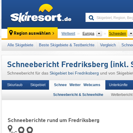
skiresort
Kontinente
Region auswählen
Weltweit
Europa
Schweden
Dieser Ort liegt auch in:
Dalarna
,
Nordschw
Alle Skigebiete
Beste Skigebiete & Testberichte
Vergleich
Schnee
Schneebericht Fredriksberg (inkl.
Schneebericht für das
Skigebiet bei Fredriksberg
und von Skigebie
Skiurlaub
Skigebiet
Schnee Wetter Webcams
Unterkünfte
Schneebericht & Schneehöhe
Wetterbericht
Schneeberichte rund um Fredriksberg