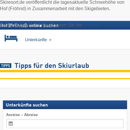
Skiresort.de veröffentlicht die tagesaktuelle Schneehöhe von
Hof (Fröhnd) in Zusammenarbeit mit den Skigebieten.
Fehler aufgefallen? Hier können Sie ihn
melden
Hof (Fröhnd): online buchen
Unterkünfte
Tipps für den Skiurlaub
Unterkünfte suchen
Anreise – Abreise