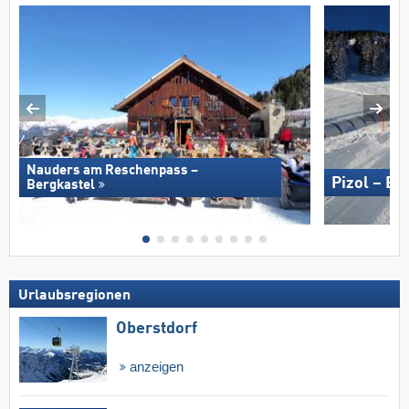
Nauders am Reschenpass –
Pizol – B
Bergkastel
Urlaubsregionen
Oberstdorf
anzeigen