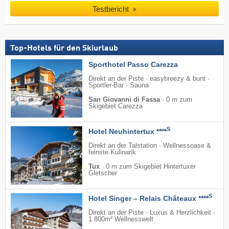
Testbericht
Top-Hotels für den Skiurlaub
Sporthotel Passo Carezza
Direkt an der Piste · easybreezy & bunt ·
Sportler-Bar · Sauna
San Giovanni di Fassa
·
0 m zum
Skigebiet Carezza
S
Hotel Neuhintertux ****
Direkt an der Talstation · Wellnessoase &
feinste Kulinarik
Tux
·
0 m zum Skigebiet Hintertuxer
Gletscher
S
Hotel Singer – Relais Châteaux ****
Direkt an der Piste · Luxus & Herzlichkeit ·
1.800m² Wellnesswelt