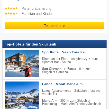
Pistenpräparierung
Familien und Kinder
Testbericht
Top-Hotels für den Skiurlaub
Sporthotel Passo Carezza
Direkt an der Piste · easybreezy & bunt ·
Sportler-Bar · Sauna
San Giovanni di Fassa
·
0 m zum
Skigebiet Carezza
Landal Resort Maria Alm
Luxus-Appartements · Skiabfahrt fast bis
vor die Tür
Maria Alm
·
200 m zum Skigebiet
Hochkönig – Maria Alm/​Dienten/​Mühlbach