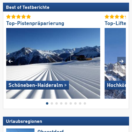
Best of Testberichte
Top-Pistenpräparierung
Top-Lifte/
Schöneben-Haideralm
Hochkönig
Urlaubsregionen