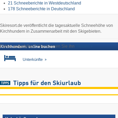
21 Schneeberichte in Westdeutschland
178 Schneeberichte in Deutschland
Skiresort.de veröffentlicht die tagesaktuelle Schneehöhe von
Kirchhundem in Zusammenarbeit mit den Skigebieten.
Fehler aufgefallen? Hier können Sie ihn
melden
Kirchhundem: online buchen
Unterkünfte
Tipps für den Skiurlaub