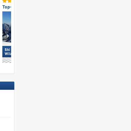
Top-Pistenpräparierung
Top-Pistenangebot
Ski Juwel Alpbachtal
Sulden am Ortler (Solda
Wildschönau
all'Ortles)