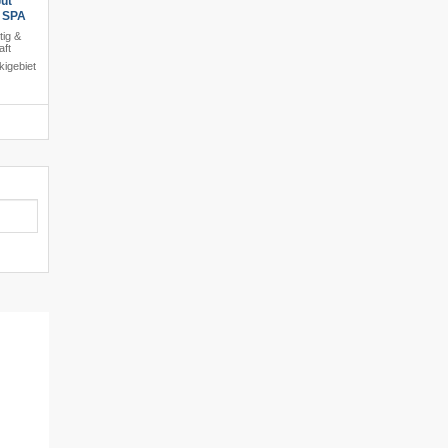
ut
s SPA
tig &
aft
igebiet
le