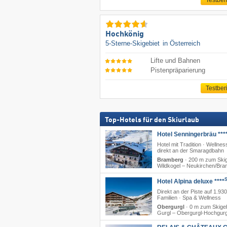
Testber
Hochkönig
5-Sterne-Skigebiet
in Österreich
Lifte und Bahnen
Pistenpräparierung
Testber
Top-Hotels für den Skiurlaub
Hotel Senningerbräu ***
Hotel mit Tradition · Wellnes
direkt an der Smaragdbahn
Bramberg
·
200 m zum Skig
Wildkogel – Neukirchen/​Br
Hotel Alpina deluxe ****
Direkt an der Piste auf 1.930
Familien · Spa & Wellness
Obergurgl
·
0 m zum Skigeb
Gurgl – Obergurgl-Hochgurg