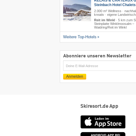
RELAIS & CHÂTEAUX G
Steinbach Hotel Chalet
2.000 m² Wellness · nachhal
kreativ · eigene Landwirtsch
Reit im Winkl
·
5 km zum Sk
Steinplatte Winklmoosalm –
Waidring/​Reit im Winkl
Weitere Top-Hotels
Abonniere unseren Newsletter
E-
Mail
Anmelden
Skiresort.de App
App
Store
Goog