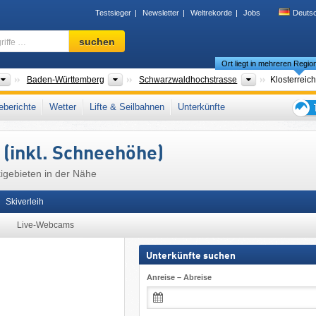
Testsieger
Newsletter
Weltrekorde
Jobs
Deuts
Skigebiet,
suchen
Region,
Ort liegt in mehreren Regio
Begriffe
…
Länder
Bundesländer
Bitte wählen
Baden-Württemberg
Schwarzwaldhochstrasse
Klosterreic
schwarzwald
,
Karlsruhe (Bezirk)
,
Schwarzwald
,
Süddeutschland
,
Westeuropa
,
berichte
Wetter
Lifte & Seilbahnen
Unterkünfte
Tipps
für
 (inkl. Schneehöhe)
den
Skiur
igebieten in der Nähe
Skiverleih
Live-Webcams
Unterkünfte suchen
Anreise – Abreise