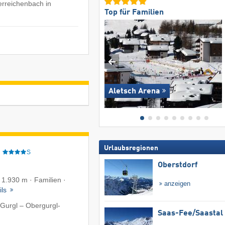
erreichenbach in
Top für Familien
Aletsch Arena
Urlaubsregionen
e
S
Oberstdorf
f 1.930 m · Familien ·
anzeigen
ils
Gurgl – Obergurgl-
Saas-Fee/​Saastal