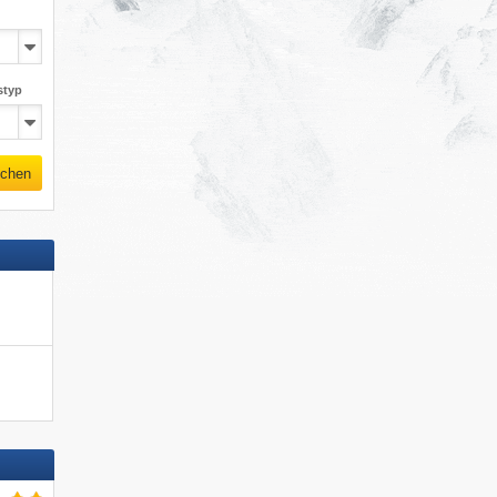
styp
chen