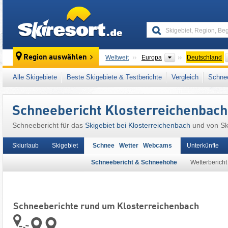
skiresort
Kontinente
Region auswählen
Weltweit
Europa
Deutschland
Dieser Ort liegt auch in:
Freudenstadt
,
Nord
Alle Skigebiete
Beste Skigebiete & Testberichte
Vergleich
Schnee
Mitteleuropa
,
Europäische Union
Schneebericht Klosterreichenbach
Schneebericht für das
Skigebiet bei Klosterreichenbach
und von Sk
Skiurlaub
Skigebiet
Schnee Wetter Webcams
Unterkünfte
Schneebericht & Schneehöhe
Wetterbericht
Schneeberichte rund um Klosterreichenbach