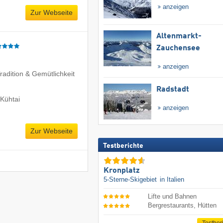
anzeigen
Zur Webseite
Altenmarkt-
Zauchensee
anzeigen
Tradition & Gemütlichkeit
Radstadt
Kühtai
anzeigen
Zur Webseite
Testberichte
Kronplatz
5-Sterne-Skigebiet
in Italien
Lifte und Bahnen
Bergrestaurants, Hütten