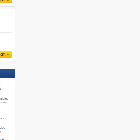
icht
icht
*
s ·
ebiet
amberg
S
 m ·
iet
l