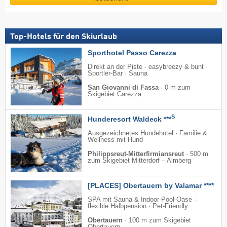
Top-Hotels für den Skiurlaub
Sporthotel Passo Carezza
Direkt an der Piste · easybreezy & bunt ·
Sportler-Bar · Sauna
San Giovanni di Fassa
·
0 m zum
Skigebiet Carezza
S
Hunderesort Waldeck ***
Ausgezeichnetes Hundehotel · Familie &
Wellness mit Hund
Philippsreut-Mitterfirmiansreut
·
500 m
zum Skigebiet Mitterdorf – Almberg
[PLACES] Obertauern by Valamar ****
SPA mit Sauna & Indoor-Pool-Oase ·
flexible Halbpension · Pet-Friendly
Obertauern
·
100 m zum Skigebiet
Obertauern