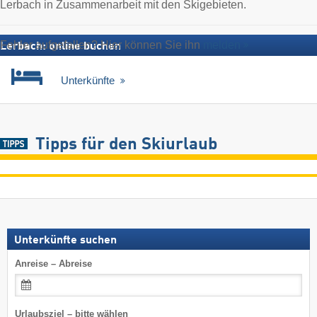
Lerbach in Zusammenarbeit mit den Skigebieten.
Fehler aufgefallen? Hier können Sie ihn
melden
Lerbach: online buchen
Unterkünfte
Tipps für den Skiurlaub
Unterkünfte suchen
Anreise – Abreise
Urlaubsziel – bitte wählen