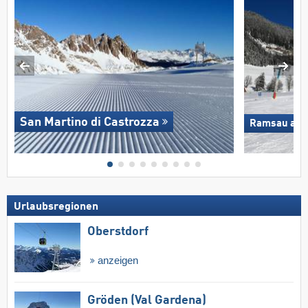
San Martino di Castrozza
Ramsau am D
Urlaubsregionen
Oberstdorf
anzeigen
Gröden (Val Gardena)