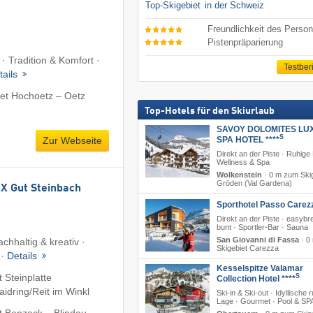
Top-Skigebiet
in der Schweiz
Freundlichkeit des Person
Pistenpräparierung
 · Tradition & Komfort ·
Testber
tails
et Hochoetz – Oetz
Top-Hotels für den Skiurlaub
SAVOY DOLOMITES LU
S
SPA HOTEL ****
Zur Webseite
Direkt an der Piste · Ruhige
Wellness & Spa
Wolkenstein
·
0 m zum Skig
Gröden (Val Gardena)
 Gut Steinbach
Sporthotel Passo Carez
Direkt an der Piste · easyb
bunt · Sportler-Bar · Sauna
San Giovanni di Fassa
·
0
chhaltig & kreativ ·
Skigebiet Carezza
 ·
Details
Kesselspitze Valamar
 Steinplatte
S
Collection Hotel ****
dring/​Reit im Winkl
Ski-in & Ski-out · Idyllische 
Lage · Gourmet · Pool & SP
t Benzeck – Blindau