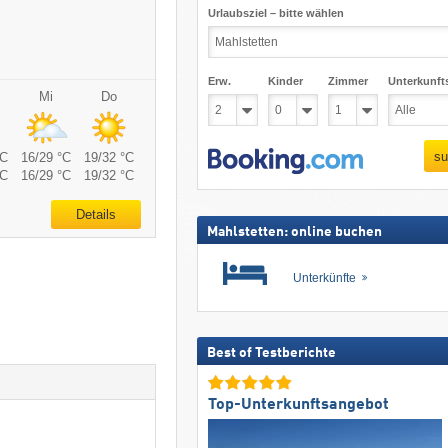
Urlaubsziel – bitte wählen
Erw.
Kinder
Zimmer
Unterkunft
Mi
Do
su
°C
16/29 °C
19/32 °C
°C
16/29 °C
19/32 °C
Details
Mahlstetten: online buchen
Unterkünfte
Best of Testberichte
Top-Unterkunftsangebot