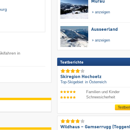
Murau
burg
anzeigen
Ausseerland
anzeigen
Skifahren in
Testberichte
Skiregion Hochoetz
Top-Skigebiet
in Österreich
Familien und Kinder
Schneesicherheit
Testber
Wildhaus – Gamserrugg (Toggen