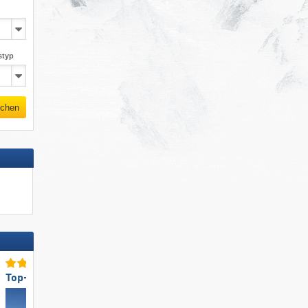
styp
chen
Top-Pistenpräparierung
Top für Familien