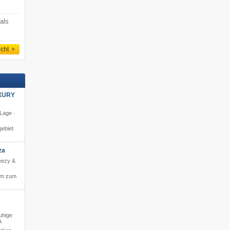
als
icht
XURY
 Lage ·
ebiet
za
reezy &
 m zum
ruhige
A