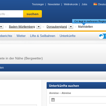
Testsieger
Newsletter
Weltrekorde
Jobs
Deuts
Skigebiet,
suchen
Region,
Ort liegt in mehreren Regio
Begriffe
…
Länder
Bundesländer
Bitte wählen
Baden-Württemberg
Donaubergland
Mahlstetten
sche Alb
,
Freiburg (Bezirk)
,
Süddeutschland
,
Westeuropa
,
Mitteleuropa
,
berichte
Wetter
Lifte & Seilbahnen
Unterkünfte
Tipps
für
den
Skiur
ete in der Nähe (Bergwetter)
len
Unterkünfte suchen
Anreise – Abreise