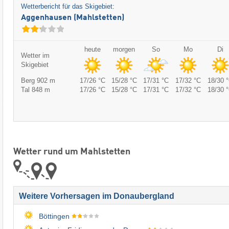
Wetterbericht für das Skigebiet:
Aggenhausen (Mahlstetten)
heute
morgen
So
Mo
Di
Wetter im
Skigebiet
Berg 902 m
17/26 °C
15/28 °C
17/31 °C
17/32 °C
18/30 
Tal 848 m
17/26 °C
15/28 °C
17/31 °C
17/32 °C
18/30 
Wetter rund um Mahlstetten
Weitere Vorhersagen im Donaubergland
Böttingen