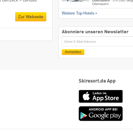
Obertauern
·
0 m zum Skig
Obertauern
Weitere Top-Hotels
Zur Webseite
Abonniere unseren Newsletter
E-
Mail
Anmelden
Skiresort.de App
App
Store
Goog
play