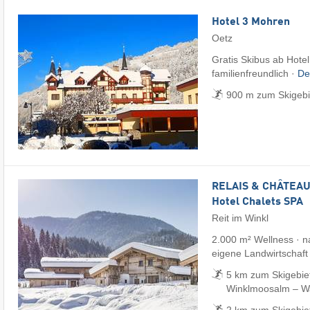
Hotel 3 Mohren
Oetz
Gratis Skibus ab Hotel
familienfreundlich ·
De
900 m zum Skigebi
RELAIS & CHÂTEAUX
Hotel Chalets SPA
Reit im Winkl
2.000 m² Wellness · na
eigene Landwirtschaft
5 km zum Skigebiet
Winklmoosalm – Wai
2 km zum Skigebie