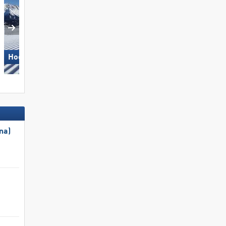
Wildkogel – Neukirchen/​
Hochkönig
Bramberg
na)