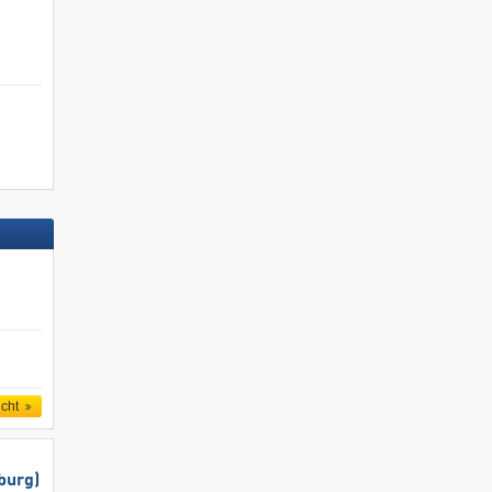
icht
burg)