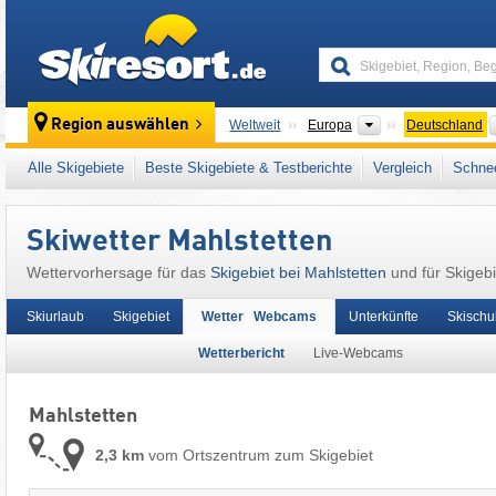
skiresort
Kontinente
Region auswählen
Weltweit
Europa
Deutschland
Dieser Ort liegt auch in:
Tuttlingen
,
Schwäbi
Alle Skigebiete
Beste Skigebiete & Testberichte
Vergleich
Schnee
Europäische Union
Skiwetter Mahlstetten
Wettervorhersage für das
Skigebiet bei Mahlstetten
und für Skigebi
Skiurlaub
Skigebiet
Wetter Webcams
Unterkünfte
Skischu
Wetterbericht
Live-Webcams
Mahlstetten
2,3 km
vom Ortszentrum zum Skigebiet