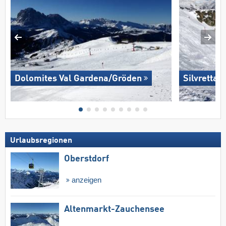
Dolomites Val Gardena/​Gröden
Silvretta 
Urlaubsregionen
Oberstdorf
anzeigen
Altenmarkt-Zauchensee