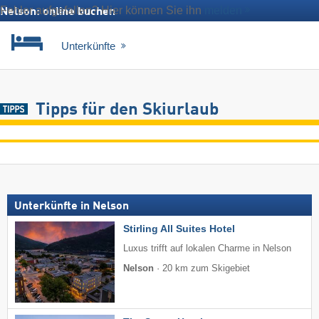
Fehler aufgefallen? Hier können Sie ihn
melden
Nelson: online buchen
Unterkünfte
Tipps für den Skiurlaub
Unterkünfte in Nelson
Stirling All Suites Hotel
Luxus trifft auf lokalen Charme in Nelson
Nelson
·
20 km zum Skigebiet