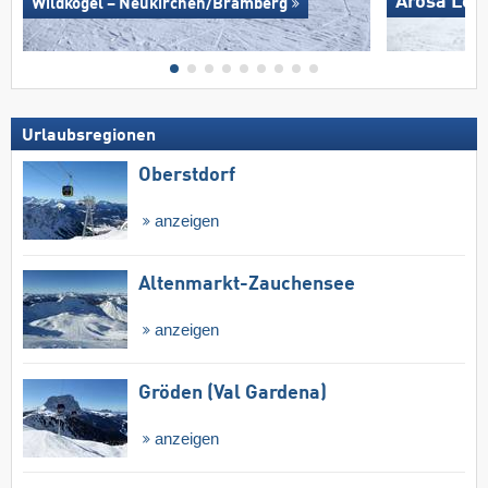
Arosa Len
Wildkogel – Neukirchen/​Bramberg
Urlaubsregionen
Oberstdorf
anzeigen
Altenmarkt-Zauchensee
anzeigen
Gröden (Val Gardena)
anzeigen