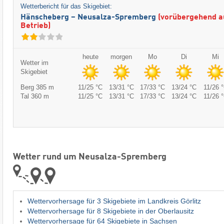
Wetterbericht für das Skigebiet:
Hänscheberg – Neusalza-Spremberg
(vorübergehend a
Betrieb)
heute
morgen
Mo
Di
Mi
Wetter im
Skigebiet
Berg 385 m
11/25 °C
13/31 °C
17/33 °C
13/24 °C
11/26 
Tal 360 m
11/25 °C
13/31 °C
17/33 °C
13/24 °C
11/26 
Wetter rund um Neusalza-Spremberg
Wettervorhersage für 3 Skigebiete im Landkreis Görlitz
Wettervorhersage für 8 Skigebiete in der Oberlausitz
Wettervorhersage für 64 Skigebiete in Sachsen