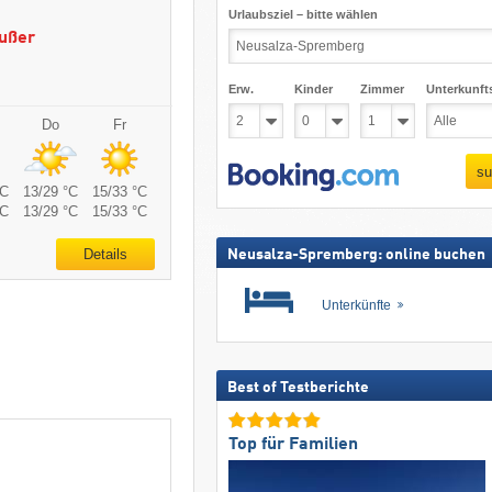
Urlaubsziel – bitte wählen
ußer
Erw.
Kinder
Zimmer
Unterkunft
Do
Fr
su
°C
13/29 °C
15/33 °C
°C
13/29 °C
15/33 °C
Details
Neusalza-Spremberg: online buchen
Unterkünfte
Best of Testberichte
Top für Familien