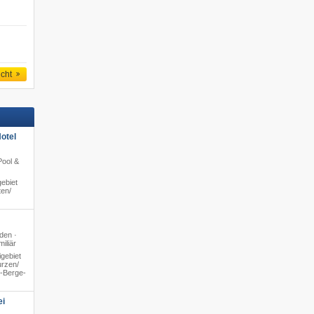
icht
otel
Pool &
ebiet
en/​
den ·
iliär
gebiet
rzen/​
4-Berge-
ei