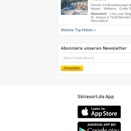
Zimmer, Ferienwohnungen &
häuser · Wellness · Gratis 
Oberndorf
·
2 km zum Skig
St. Johann in Tirol/​Oberndor
Harschbichl
Weitere Top-Hotels
Abonniere unseren Newsletter
E-
Mail
Anmelden
Skiresort.de App
App
Store
Goog
play