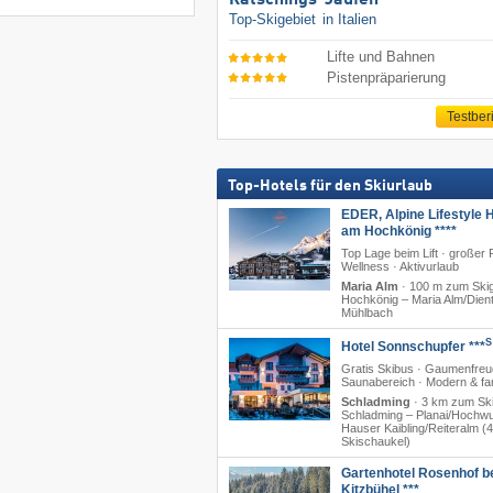
Ratschings-Jaufen
Top-Skigebiet
in Italien
Lifte und Bahnen
Pistenpräparierung
Testber
Top-Hotels für den Skiurlaub
EDER, Alpine Lifestyle H
am Hochkönig ****
Top Lage beim Lift · großer 
Wellness · Aktivurlaub
Maria Alm
·
100 m zum Skig
Hochkönig – Maria Alm/​Dient
Mühlbach
S
Hotel Sonnschupfer ***
Gratis Skibus · Gaumenfreu
Saunabereich · Modern & fam
Schladming
·
3 km zum Ski
Schladming – Planai/​Hochwu
Hauser Kaibling/​Reiteralm (
Skischaukel)
Gartenhotel Rosenhof b
Kitzbühel ***