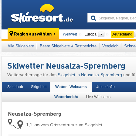
skiresort
Kontinente
Region auswählen
Weltweit
Europa
Deutschland
Dieser Ort liegt auch in:
Lausitzer Bergland
,
Alle Skigebiete
Beste Skigebiete & Testberichte
Vergleich
Schnee
Mitteleuropa
,
Europäische Union
Skiwetter Neusalza-Spremberg
Wettervorhersage für das
Skigebiet in Neusalza-Spremberg
und für
Skiurlaub
Skigebiet
Wetter Webcams
Unterkünfte
Wetterbericht
Live-Webcams
Neusalza-Spremberg
1,1 km
vom Ortszentrum zum Skigebiet