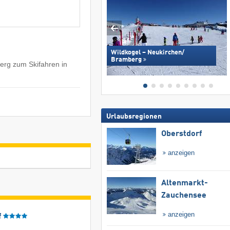
Wildkogel – Neukirchen/​
Bramberg
berg zum Skifahren in
Urlaubsregionen
Oberstdorf
anzeigen
Altenmarkt-
Zauchensee
anzeigen
f