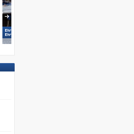
Ehrwalder Wettersteinbahnen –
Ofterschwang/​Gunzesried –
Ehrwald
Ofterschwanger Horn