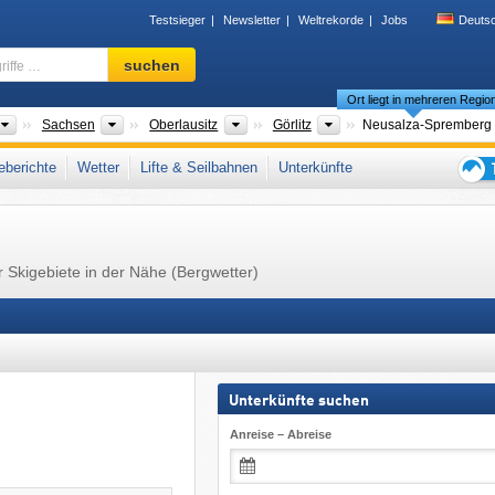
Testsieger
Newsletter
Weltrekorde
Jobs
Deuts
Skigebiet,
suchen
Region,
Ort liegt in mehreren Regio
Begriffe
…
Länder
Bundesländer
Tourismusregionen
Landkreise
Sachsen
Oberlausitz
Görlitz
Neusalza-Spremberg
Deutsche Sudeten
,
Ostdeutschland
,
Westsudeten
,
Sudeten (Sudety)
,
Westeurop
berichte
Wetter
Lifte & Seilbahnen
Unterkünfte
Tipps
für
den
Skiur
 Skigebiete in der Nähe (Bergwetter)
Unterkünfte suchen
Anreise – Abreise