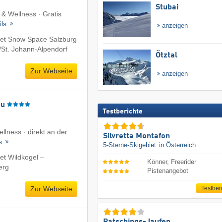
Stubai
 & Wellness · Gratis
ils
anzeigen
et Snow Space Salzburg
/​St. Johann-Alpendorf
Ötztal
Zur Webseite
anzeigen
äu
Testberichte
ellness · direkt an der
Silvretta Montafon
ls
5-Sterne-Skigebiet
in Österreich
et Wildkogel –
Könner, Freerider
erg
Pistenangebot
Zur Webseite
Testber