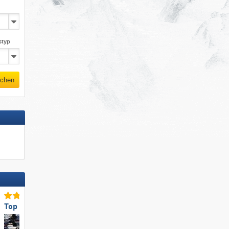
styp
chen
Top für Familien
Top-Lifte/Bahnen