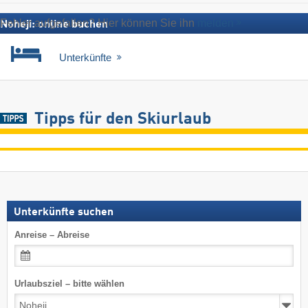
Fehler aufgefallen? Hier können Sie ihn
melden
Noheji: online buchen
Unterkünfte
Tipps für den Skiurlaub
Unterkünfte suchen
Anreise – Abreise
Urlaubsziel – bitte wählen