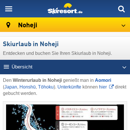
skiresort
Noheji
Skiurlaub in Noheji
Entdecken und buchen Sie Ihren Skiurlaub in Noheji.
Übersicht
Den
Winterurlaub in Noheji
genießt man in
Aomori
(
Japan
,
Honshū
,
Tōhoku
).
Unterkünfte
können
hier
direkt
gebucht werden.