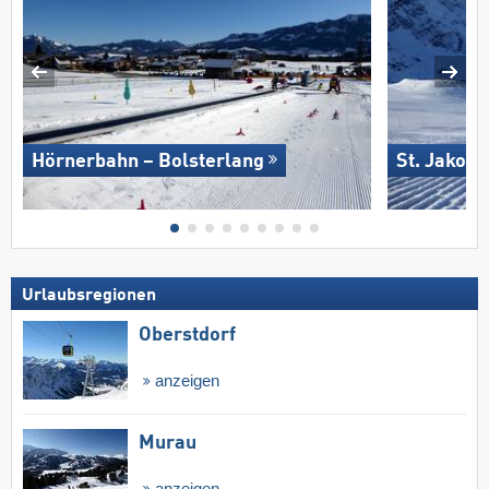
Hörnerbahn – Bolsterlang
St. Jakob 
Urlaubsregionen
Oberstdorf
anzeigen
Murau