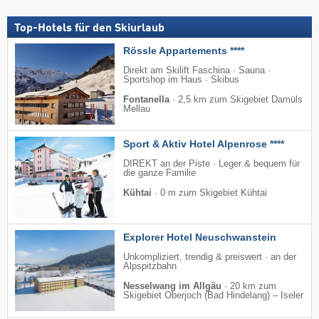
Top-Hotels für den Skiurlaub
Rössle Appartements ****
Direkt am Skilift Faschina · Sauna ·
Sportshop im Haus · Skibus
Fontanella
·
2,5 km zum Skigebiet Damüls
Mellau
Sport & Aktiv Hotel Alpenrose ****
DIREKT an der Piste · Leger & bequem für
die ganze Familie
Kühtai
·
0 m zum Skigebiet Kühtai
Explorer Hotel Neuschwanstein
Unkompliziert, trendig & preiswert · an der
Alpspitzbahn
Nesselwang im Allgäu
·
20 km zum
Skigebiet Oberjoch (Bad Hindelang) – Iseler