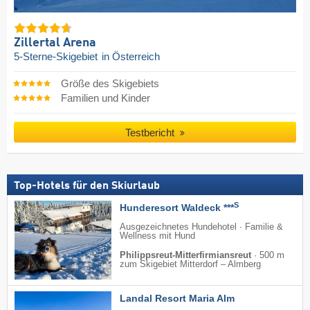
Zillertal Arena
5-Sterne-Skigebiet
in Österreich
Größe des Skigebiets
Familien und Kinder
Testbericht
Top-Hotels für den Skiurlaub
S
Hunderesort Waldeck ***
Ausgezeichnetes Hundehotel · Familie &
Wellness mit Hund
Philippsreut-Mitterfirmiansreut
·
500 m
zum Skigebiet Mitterdorf – Almberg
Landal Resort Maria Alm