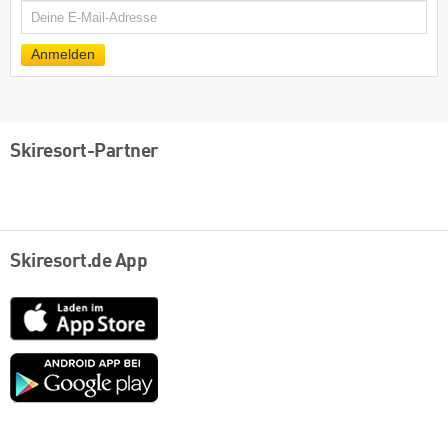
E-
Mail
Anmelden
Skiresort-Partner
Skiresort.de App
App
Store
Google
play