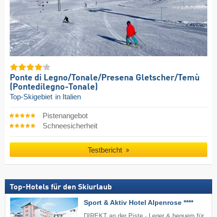
Ponte di Legno/​Tonale/​Presena Gletscher/​Temù
(Pontedilegno-Tonale)
Top-Skigebiet
in Italien
Pistenangebot
Schneesicherheit
Testbericht
Top-Hotels für den Skiurlaub
Sport & Aktiv Hotel Alpenrose ****
DIREKT an der Piste · Leger & bequem für