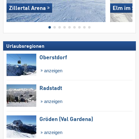
Zillertal Arena
Elm im Se
Urlaubsregionen
Oberstdorf
anzeigen
Radstadt
anzeigen
Gröden (Val Gardena)
anzeigen