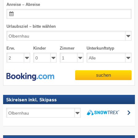
Anreise – Abreise
Urlaubsziel – bitte wählen
Erw.
Kinder
Zimmer
Unterkunftstyp
suchen
Skireisen inkl. Skipass
Skireisen
su
inkl.
suchen
Skipass