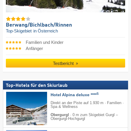
Berwang/​Bichlbach/​Rinnen
Top-Skigebiet
in Österreich
Familien und Kinder
Anfänger
Testbericht
Top-Hotels für den Skiurlaub
S
Hotel Alpina deluxe ****
Direkt an der Piste auf 1.930 m · Familien ·
Spa & Wellness
Obergurgl
·
0 m zum Skigebiet Gurgl –
Obergurgl-Hochgurgl