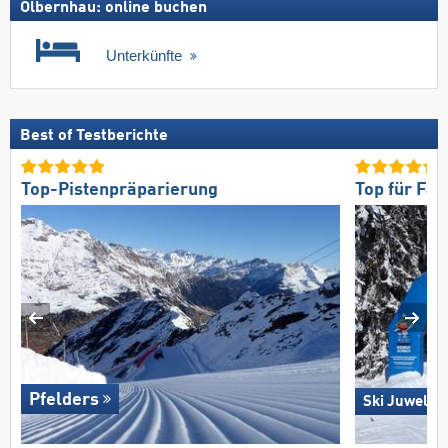
Olbernhau: online buchen
Unterkünfte
Best of Testberichte
Top-Pistenpräparierung
Top für Fam
Pfelders
Ski Juwel A