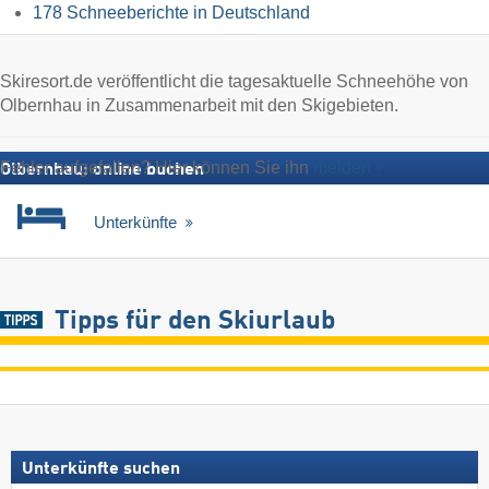
178 Schneeberichte in Deutschland
Skiresort.de veröffentlicht die tagesaktuelle Schneehöhe von
Olbernhau in Zusammenarbeit mit den Skigebieten.
Fehler aufgefallen? Hier können Sie ihn
melden
Olbernhau: online buchen
Unterkünfte
Tipps für den Skiurlaub
Unterkünfte suchen