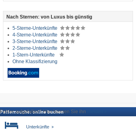
Nach Sternen: von Luxus bis günstig
5-Sterne-Unterkünfte
4-Sterne-Unterkünfte
3-Sterne-Unterkünfte
2-Sterne-Unterkünfte
1-Stern-Unterkünfte
Ohne Klassifizierung
Fehler aufgefallen? Hier können Sie ihn
melden
Pattemouche: online buchen
Unterkünfte