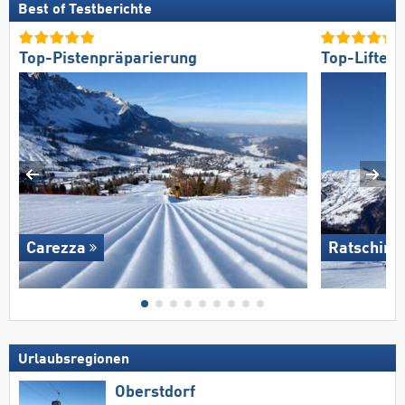
Best of Testberichte
Top-Pistenpräparierung
Top-Lifte/
Carezza
Ratsching
Urlaubsregionen
Oberstdorf