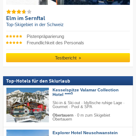
Elm im Sernftal
Top-Skigebiet
in der Schweiz
Pistenpräparierung
Freundlichkeit des Personals
Testbericht
Top-Hotels für den Skiurlaub
Kesselspitze Valamar Collection
S
Hotel ****
Ski-in & Ski-out · Idyllische ruhige Lage ·
Gourmet · Pool & SPA
Obertauern
·
0 m zum Skigebiet
Obertauern
Explorer Hotel Neuschwanstein