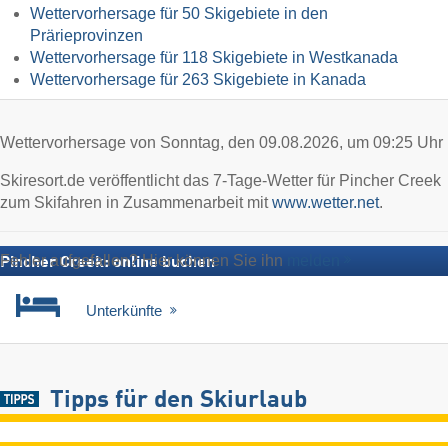
Wettervorhersage für 50 Skigebiete in den
Prärieprovinzen
Wettervorhersage für 118 Skigebiete in Westkanada
Wettervorhersage für 263 Skigebiete in Kanada
Wettervorhersage von Sonntag, den 09.08.2026, um 09:25 Uhr
Skiresort.de veröffentlicht das 7-Tage-Wetter für Pincher Creek
zum Skifahren in Zusammenarbeit mit
www.wetter.net
.
Fehler aufgefallen? Hier können Sie ihn
melden
Pincher Creek: online buchen
Unterkünfte
Tipps für den Skiurlaub