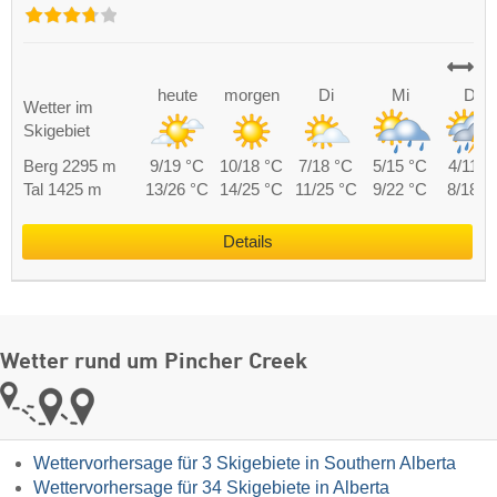
heute
morgen
Di
Mi
Do
Wetter im
Skigebiet
Berg 2295 m
9/19 °C
10/18 °C
7/18 °C
5/15 °C
4/11 °
Tal 1425 m
13/26 °C
14/25 °C
11/25 °C
9/22 °C
8/18 °
Details
Wetter rund um Pincher Creek
Wettervorhersage für 3 Skigebiete in Southern Alberta
Wettervorhersage für 34 Skigebiete in Alberta